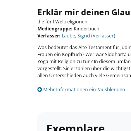
Erklär mir deinen Gla
die fünf Weltreligionen
Mediengruppe:
Kinderbuch
Verfasser:
Suche nach diesem Verfasser
Laube, Sigrid (Verfasser)
Was bedeutet das Alte Testament für JüdI
Frauen ein Kopftuch? Wer war Siddharta 
Yoga mit Religion zu tun? In diesem umfa
vorgestellt. Sie erzählen über die wichtigs
allen Unterschieden auch viele Gemeinsam
Mehr Informationen ein-/ausblenden
Exemplare