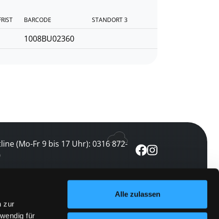
FRIST
BARCODE
STANDORT 3
1008BU02360
line (Mo-Fr 9 bis 17 Uhr): 0316 872-
0
ewsletter abonnieren
Alle zulassen
n zur
 keine Veranstaltung verpassen
wendig für