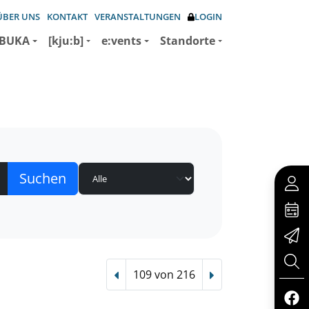
ÜBER UNS
KONTAKT
VERANSTALTUNGEN
LOGIN
BUKA
[kju:b]
e:vents
Standorte
109 von 216
Vorheriger Treffer
Nächster Treffer