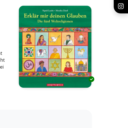
t
cht
ei