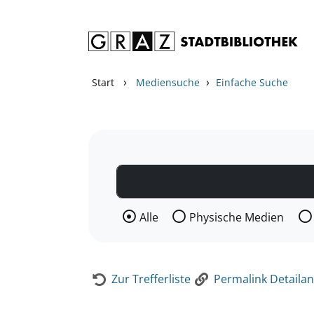
Zum Inhalt springen
Zur Detailanzeige springen
›
›
Start
Mediensuche
Einfache Suche
Wählen Sie die Medienart nach der Si
Alle
Physische Medien
Zur Trefferliste
Permalink Detailan