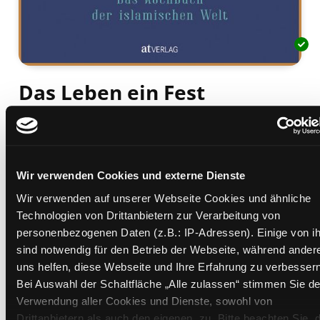
Das Leben ein Fest
Mediengruppe:
Sachbuch
Verfasser:
Suche nach diesem Verfasser
Helou, Anissa
Beschreibung ein-/ausblenden
Wir verwenden Cookies und externe Dienste
Mehr Informationen ein-/ausblenden
Wir verwenden auf unserer Webseite Cookies und ähnliche
Technologien von Drittanbietern zur Verarbeitung von
personenbezogenen Daten (z.B.: IP-Adressen). Einige von i
sind notwendig für den Betrieb der Webseite, während ander
Exemplare
uns helfen, diese Webseite und Ihre Erfahrung zu verbessern
Bei Auswahl der Schaltfläche „Alle zulassen“ stimmen Sie de
Zweigstelle:
Nord - Geidorf
Verwendung aller Cookies und Dienste, sowohl von
Signatur:
VL.KRS HEL
Drittanbietern als auch den eigenen, zu. Bitte beachten Sie, 