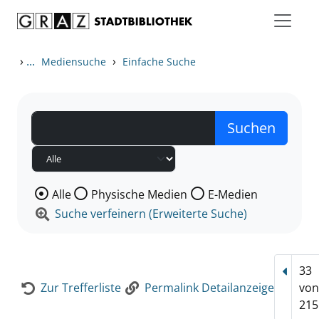
Zum Inhalt springen
Zur Detailanzeige springen
›
...
›
Mediensuche
Einfache Suche
Wählen Sie die Medienart nach der Sie suchen wollen
Alle
Physische Medien
E-Medien
Suche verfeinern (Erweiterte Suche)
33
Vorhe
Zur Trefferliste
Permalink Detailanzeige
vo
215