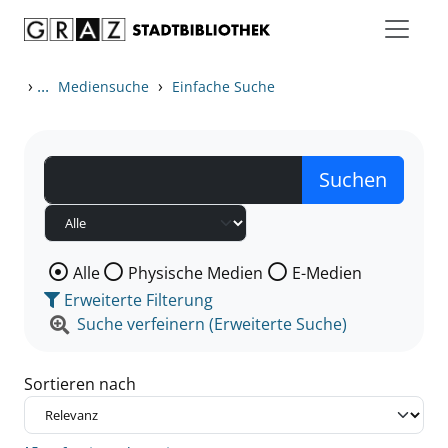
Zum Inhalt springen
Zu den Suchfiltern springen
Zur Trefferliste springen
›
...
›
Mediensuche
Einfache Suche
Wählen Sie die Medienart nach der Sie suchen wollen
Alle
Physische Medien
E-Medien
Erweiterte Filterung
Suche verfeinern (Erweiterte Suche)
Sortieren nach