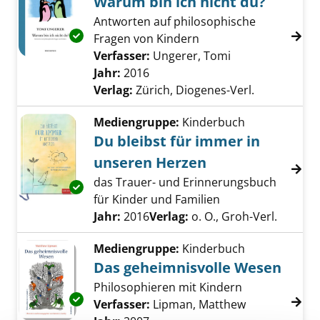
Warum bin ich nicht du?
Antworten auf philosophische
Exemplar-Details von Warum bin ich nicht du
Fragen von Kindern
Verfasser:
Ungerer, Tomi
Suche nach dies
Jahr:
2016
Verlag:
Zürich, Diogenes-Verl.
Mediengruppe:
Kinderbuch
Du bleibst für immer in
unseren Herzen
das Trauer- und Erinnerungsbuch
Exemplar-Details von Du bleibst für immer i
für Kinder und Familien
Suche nach diesem Verfasser
Jahr:
2016
Verlag:
o. O., Groh-Verl.
Mediengruppe:
Kinderbuch
Das geheimnisvolle Wesen
Philosophieren mit Kindern
Exemplar-Details von Das geheimnisvolle We
Verfasser:
Lipman, Matthew
Suche nach d