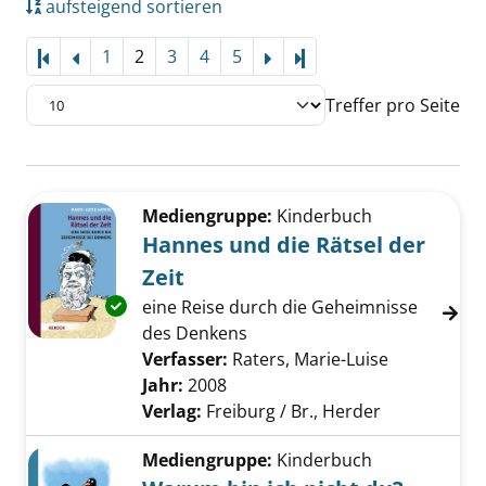
aufsteigend sortieren
1
2
3
4
5
Letzte Seite
Treffer pro Seite
Suchergebnis
Zu den Suchfiltern springen
Mediengruppe:
Kinderbuch
Hannes und die Rätsel der
Zeit
Exemplar-Details von Hannes und die Rätsel 
eine Reise durch die Geheimnisse
des Denkens
Verfasser:
Raters, Marie-Luise
Suche nach
Jahr:
2008
Verlag:
Freiburg / Br., Herder
Mediengruppe:
Kinderbuch