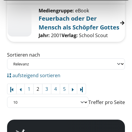
Mediengruppe:
eBook
Feuerbach oder Der
Mensch als Schöpfer Gottes
Suche nach diesem Verfasser
Jahr:
2001
Verlag:
School Scout
Zu den Suchfiltern springen
Sortieren nach
aufsteigend sortieren
1
2
3
4
5
Letzte Seite
Treffer pro Seite