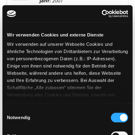
Jahr:
2007
Verlag:
Sankt Augustin, Academia
Verlag
Mediengruppe:
Jugendbuch
Wir verwenden Cookies und externe Dienste
Was, wenn es nur so
aussieht, als wäre ich da?
Wir verwenden auf unserer Webseite Cookies und
Exemplar-Details von Was, wenn es nur so aus
ähnliche Technologien von Drittanbietern zur Verarbeitung
Verfasser:
Brenifier, Oscar
Suche nach die
von personenbezogenen Daten (z.B.: IP-Adressen).
Jahr:
2011
Einige von ihnen sind notwendig für den Betrieb der
Verlag:
Stuttgart, Thienemann
Webseite, während andere uns helfen, diese Webseite
und Ihre Erfahrung zu verbessern. Bei Auswahl der
Mediengruppe:
Kinderbuch
Schaltfläche „Alle zulassen“ stimmen Sie der
Freiheit - was ist das?
Verwendung aller Cookies und Dienste, sowohl von
Suche nach diesem Verfasser
Jahr:
2010
Verlag:
Stuttgart, Boje
Exemplar-Details von Freiheit - was ist das? 
Drittanbietern als auch den eigenen, zu. Bitte beachten
Reihe:
Philosophieren mit
Sie, dass bei Verwendung von Diensten und Setzen von
Einwilligungsauswahl
neugierigen Kindern
Cookies von Drittanbietern, eine Verarbeitung in
Notwendig
unsicheren Drittländern (Länder außerhalb des EWR
Mediengruppe:
Kinderbuch
ohne adäquates Datenschutzniveau) stattfinden kann. In
Glück - was ist das?