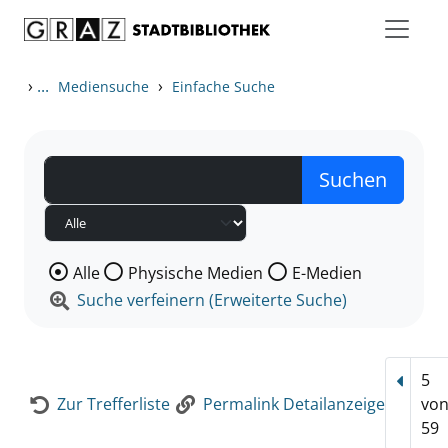
Zum Inhalt springen
Zur Detailanzeige springen
›
...
›
Mediensuche
Einfache Suche
Wählen Sie die Medienart nach der Sie suchen wollen
Alle
Physische Medien
E-Medien
Suche verfeinern (Erweiterte Suche)
5
Vorhe
Zur Trefferliste
Permalink Detailanzeige
vo
59