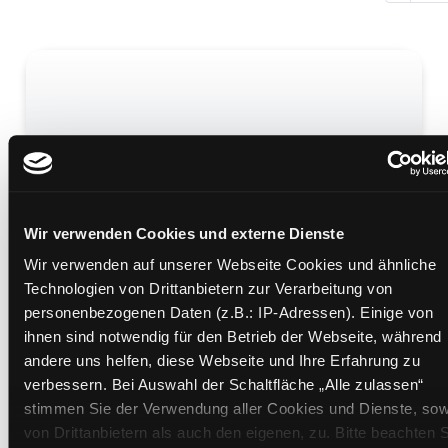
Baskerville Hall
Mediengruppe:
Belletristik
Verfasser:
Standish, Ali
Wir verwenden Cookies und externe Dienste
Wir verwenden auf unserer Webseite Cookies und ähnliche
Mehr Informationen ein-/ausblenden
Technologien von Drittanbietern zur Verarbeitung von
personenbezogenen Daten (z.B.: IP-Adressen). Einige von
Bände
ihnen sind notwendig für den Betrieb der Webseite, während
andere uns helfen, diese Webseite und Ihre Erfahrung zu
Medium auf die Postliste setzen
verbessern. Bei Auswahl der Schaltfläche „Alle zulassen“
stimmen Sie der Verwendung aller Cookies und Dienste, sow
von Drittanbietern als auch den eigenen, zu. Bitte beachten S