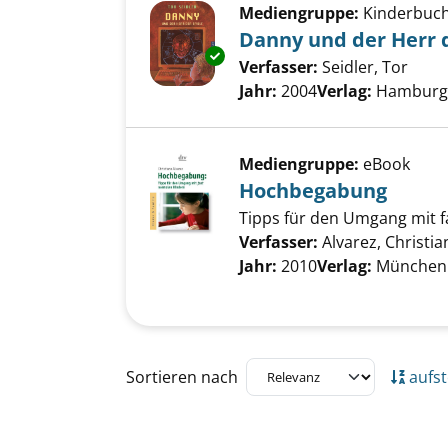
Mediengruppe:
Kinderbuc
Danny und der Herr d
Exemplar-Details von Danny un
Verfasser:
Seidler, Tor
Such
Jahr:
2004
Verlag:
Hamburg,
Mediengruppe:
eBook
Hochbegabung
Tipps für den Umgang mit 
Verfasser:
Alvarez, Christia
Jahr:
2010
Verlag:
München 
Zu den Suchfiltern springen
Sortieren nach
aufst