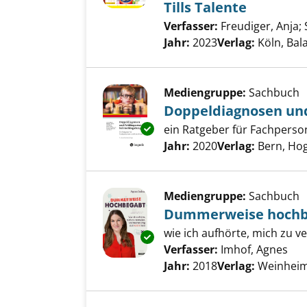
Tills Talente
Verfasser:
Freudiger, Anja
;
Jahr:
2023
Verlag:
Köln, Bal
Mediengruppe:
Sachbuch
Doppeldiagnosen un
Exemplar-Details von Doppeld
ein Ratgeber für Fachperso
Suche nach diesem Verfass
Jahr:
2020
Verlag:
Bern, Ho
Mediengruppe:
Sachbuch
Dummerweise hochb
wie ich aufhörte, mich zu 
Exemplar-Details von Dummer
Verfasser:
Imhof, Agnes
Suc
Jahr:
2018
Verlag:
Weinheim