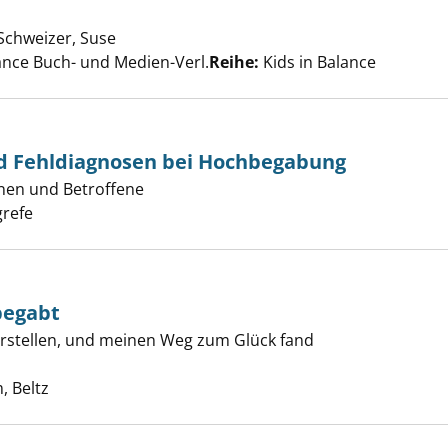
Schweizer, Suse
Suche nach diesem Verfasser
ance Buch- und Medien-Verl.
Reihe:
Kids in Balance
d Fehldiagnosen bei Hochbegabung
iagnosen und Fehldiagnosen bei Hochbegabung anzeigen
nen und Betroffene
er
grefe
egabt
verstellen, und meinen Weg zum Glück fand
weise hochbegabt anzeigen
he nach diesem Verfasser
, Beltz