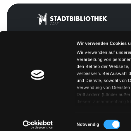
Wir verwenden Cookies u
Mitgliedschaft
Feedback
Wir verwenden auf unserer
Angebote
Kontakt
Verarbeitung von personen
LABUKA
Über uns
den Betrieb der Webseite,
verbessern. Bei Auswahl d
[kju:b]
Jobs
und Dienste, sowohl von Dr
News
Medienwunsch
Verwendung von Diensten u
Drittländern (Länder auße
Veranstaltungen
FAQs
diesem Zusammenhang könne
Standorte
Überweisungsdat
Eine Verarbeitung durch so
erteilen („Auswahl erlaube
Einwilligungsauswahl
„Details zeigen“ finden S
Notwendig
Technologien. Selbstverst