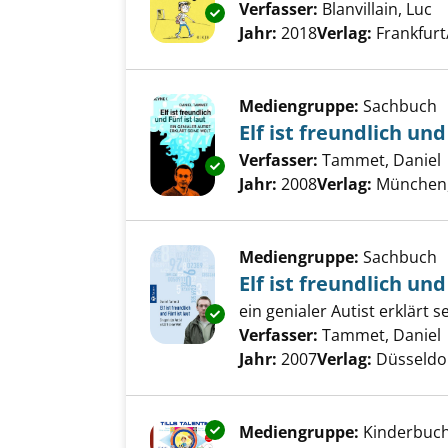
Verfasser:
Blanvillain, Luc
S
Exemplar-Details von Tagebuc
Jahr:
2018
Verlag:
Frankfurt
Mediengruppe:
Sachbuch
Elf ist freundlich und
Verfasser:
Tammet, Daniel
Exemplar-Details von Elf ist fre
Jahr:
2008
Verlag:
München
Mediengruppe:
Sachbuch
Elf ist freundlich und
ein genialer Autist erklärt s
Exemplar-Details von Elf ist fr
Verfasser:
Tammet, Daniel
Jahr:
2007
Verlag:
Düsseldo
Exemplar-Details von Tills Tal
Mediengruppe:
Kinderbuc