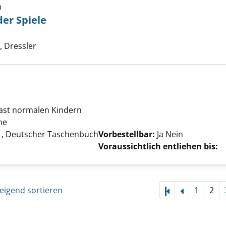
h
er Spiele
d der Herr der Spiele anzeigen
e nach diesem Verfasser
 Dressler
fast normalen Kindern
ne
Suche nach diesem Verfasser
, Deutscher Taschenbuch
Vorbestellbar:
Ja
Nein
Voraussichtlich entliehen bis:
eigend sortieren
1
2