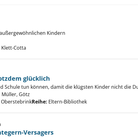
 außergewöhnlichen Kindern
abt anzeigen
he nach diesem Verfasser
 Klett-Cotta
abt - und trotzdem glücklich anzeigen
otzdem glücklich
nd Schule tun können, damit die klügsten Kinder nicht die
;
Müller, Götz
Suche nach diesem Verfasser
 Oberstebrink
Reihe:
Eltern-Bibliothek
h
tegern-Versagers