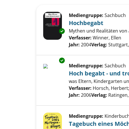
Suchergebnis
Zu den Suchfiltern springen
Mediengruppe:
Sachbuch
Hochbegabt
Mythen und Realitäten von
Exemplar-Details von Hochbeg
Verfasser:
Winner, Ellen
Suc
Jahr:
2004
Verlag:
Stuttgart,
Exemplar-Details von Hoch beg
Mediengruppe:
Sachbuch
Hoch begabt - und tr
was Eltern, Kindergarten u
Verfasser:
Horsch, Herbert
Jahr:
2006
Verlag:
Ratingen,
Mediengruppe:
Kinderbuc
Tagebuch eines Möch