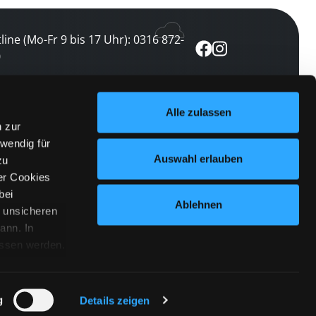
line (Mo-Fr 9 bis 17 Uhr): 0316 872-
0
ewsletter abonnieren
Alle zulassen
n zur
 keine Veranstaltung verpassen
wendig für
etzt abonnieren
Auswahl erlauben
zu
er Cookies
bei
Ablehnen
n unsicheren
ann. In
ossen werden.
Cookies
|
Impressum
|
Datenschutz
willigung
anmelden
 Punkt
 ähnlichen
g
Details zeigen
 Button links