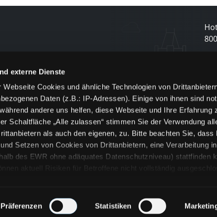
Hot
80
N
nd externe Dienste
 Webseite Cookies und ähnliche Technologien von Drittanbieter
und
bezogenen Daten (z.B.: IP-Adressen). Einige von ihnen sind not
j
 während andere uns helfen, diese Webseite und Ihre Erfahrung 
er Schaltfläche „Alle zulassen“ stimmen Sie der Verwendung all
ittanbietern als auch den eigenen, zu. Bitte beachten Sie, dass 
nd Setzen von Cookies von Drittanbietern, eine Verarbeitung i
rhalb des EWR ohne adäquates Datenschutzniveau) stattfinden k
n aktuell Risiken für Betroffene nicht vollständig ausgeschl
en
lche Cookies oder Dienste erfolgt nur, wenn Sie die jeweilige Ein
n“) oder auf die Schaltfläche „Alle zulassen“ klicken. Unter dem
ie Erklärungen zu den verschiedenen Kategorien von Cookies und
Präferenzen
Statistiken
Marketin
ändlich können Sie über unsere „Cookie-Einstellungen“ unter dem