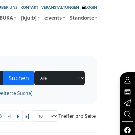
ÜBER UNS
KONTAKT
VERANSTALTUNGEN
LOGIN
BUKA
[kju:b]
e:vents
Standorte
eiterte Suche)
3
4
Treffer pro Seite
Letzte Seite