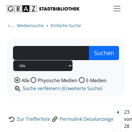
Zum Inhalt springen
Zur Detailanzeige springen
›
...
›
Mediensuche
Einfache Suche
Wählen Sie die Medienart nach der Sie suchen wollen
Alle
Physische Medien
E-Medien
Suche verfeinern (Erweiterte Suche)
23
Vorhe
Zur Trefferliste
Permalink Detailanzeige
vo
28