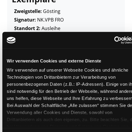
Zweigstelle:
Gösting
Signatur:
NK.VPB FRO
Standort 2:
Ausleihe
Status:
Verfügbar
Vorbestellungen:
0
Mediengruppe:
Sachbuch
Wir verwenden Cookies und externe Dienste
Frist:
Wir verwenden auf unserer Webseite Cookies und ähnliche
Barcode:
2302SB00677
Technologien von Drittanbietern zur Verarbeitung von
Standort 3:
personenbezogenen Daten (z.B.: IP-Adressen). Einige von i
sind notwendig für den Betrieb der Webseite, während ander
uns helfen, diese Webseite und Ihre Erfahrung zu verbessern
Bei Auswahl der Schaltfläche „Alle zulassen“ stimmen Sie de
Zweigstelle:
Nord - Geidorf
Verwendung aller Cookies und Dienste, sowohl von
Signatur:
NK.VPB FRO
Drittanbietern als auch den eigenen, zu. Bitte beachten Sie, 
Standort 2:
Ausleihe
bei Verwendung von Diensten und Setzen von Cookies von