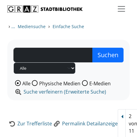
Zum Inhalt springen
Zur Detailanzeige springen
›
...
›
Mediensuche
Einfache Suche
Wählen Sie die Medienart nach der Sie suchen wollen
Alle
Physische Medien
E-Medien
Suche verfeinern (Erweiterte Suche)
2
Vorhe
Zur Trefferliste
Permalink Detailanzeige
vo
11