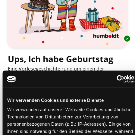
Ups, Ich habe Geburtstag
Eine Vorlesegeschichte rund um einen der
aufregendsten Tage des Jahres : mit
Gesprächsanregungen : starke Gefühle aushalten,
entspannt feiern
Mediengruppe:
Kinderbuch
Wir verwenden Cookies und externe Dienste
Verfasser:
Suche nach diesem Verfasser
Spangler, Katharina (Verfasser)
Wir verwenden auf unserer Webseite Cookies und ähnliche
Beschreibung ein-/ausblenden
Technologien von Drittanbietern zur Verarbeitung von
personenbezogenen Daten (z.B.: IP-Adressen). Einige von
Mehr Informationen ein-/ausblenden
ihnen sind notwendig für den Betrieb der Webseite, während