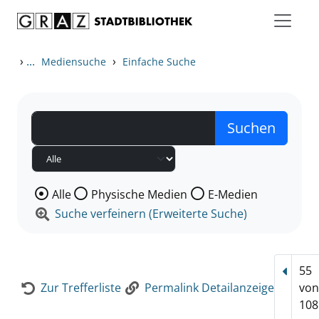
Zum Inhalt springen
Zur Detailanzeige springen
›
...
›
Mediensuche
Einfache Suche
Wählen Sie die Medienart nach der Sie suchen wollen
Alle
Physische Medien
E-Medien
Suche verfeinern (Erweiterte Suche)
55
Vorhe
Zur Trefferliste
Permalink Detailanzeige
vo
108