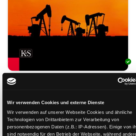
Afrika
der geplünderte Kontinent
Mediengruppe:
Sachbuch
Wir verwenden Cookies und externe Dienste
Verfasser:
Suche nach diesem Verfasser
Müller, Helmut L.
Wir verwenden auf unserer Webseite Cookies und ähnliche
Beschreibung ein-/ausblenden
Technologien von Drittanbietern zur Verarbeitung von
personenbezogenen Daten (z.B.: IP-Adressen). Einige von i
Mehr Informationen ein-/ausblenden
sind notwendig für den Betrieb der Webseite, während ander