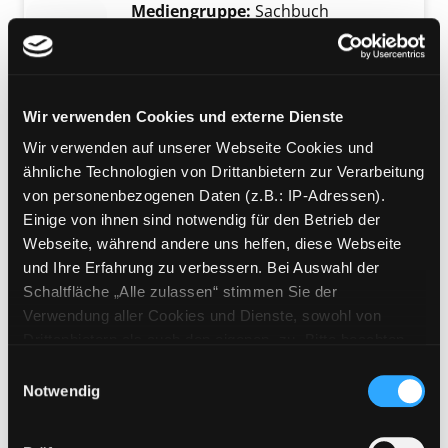
Mediengruppe:
Sachbuch
Energetisch Sanieren für
Dummies
Exemplar-Details von Energetisch Sanieren 
Dämmung, Heizungstausch,
Wir verwenden Cookies und externe Dienste
Photovoltaik und Co. :
Einsparungspotenziale und
Wir verwenden auf unserer Webseite Cookies und
Nachhaltigkeit : von der
ähnliche Technologien von Drittanbietern zur Verarbeitung
Bestandsaufnahme über die
von personenbezogenen Daten (z.B.: IP-Adressen).
Planung bis zu Fertigstellung und
Einige von ihnen sind notwendig für den Betrieb der
Förderung
Webseite, während andere uns helfen, diese Webseite
Verfasser:
Riederer, Katharina
Suche nach
und Ihre Erfahrung zu verbessern. Bei Auswahl der
Jahr:
2024
Verlag:
Weinheim, Wiley
Schaltfläche „Alle zulassen“ stimmen Sie der
Reihe:
Lernen einfach gemacht
Verwendung aller Cookies und Dienste, sowohl von
Drittanbietern als auch den eigenen, zu. Bitte beachten
Mediengruppe:
Sachbuch
Sie, dass bei Verwendung von Diensten und Setzen von
Einwilligungsauswahl
Nachhaltiges Grafikdesign
Cookies von Drittanbietern, eine Verarbeitung in
Notwendig
das umfassende Handbuch ;
Exemplar-Details von Nachhaltiges Grafikdes
unsicheren Drittländern (Länder außerhalb des EWR
[ökologisch und sozial gestalten in
ohne adäquates Datenschutzniveau) stattfinden kann. In