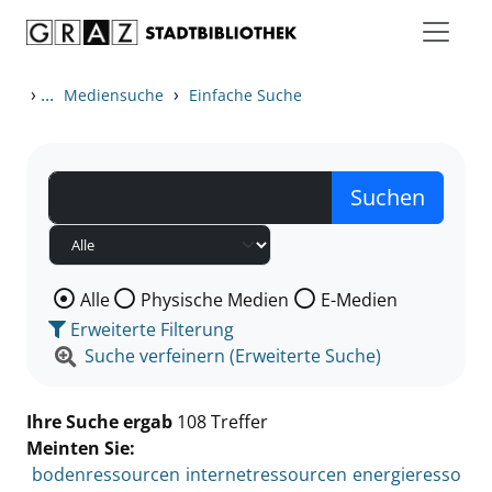
Zum Inhalt springen
Zu den Suchfiltern springen
Zur Trefferliste springen
›
...
›
Mediensuche
Einfache Suche
Wählen Sie die Medienart nach der Sie suchen wollen
Alle
Physische Medien
E-Medien
Erweiterte Filterung
Suche verfeinern (Erweiterte Suche)
Ihre Suche ergab
108 Treffer
Meinten Sie:
bodenressourcen
internetressourcen
energieresso