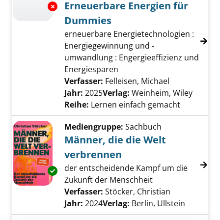
Erneuerbare Energien für
Exemplar-Details von Zukunftstechnologie E
Dummies
erneuerbare Energietechnologien :
Energiegewinnung und -
umwandlung : Engergieeffizienz und
Energiesparen
Verfasser:
Felleisen, Michael
Suche nach d
Jahr:
2025
Verlag:
Weinheim, Wiley
Reihe:
Lernen einfach gemacht
Mediengruppe:
Sachbuch
Männer, die die Welt
verbrennen
der entscheidende Kampf um die
Exemplar-Details von Männer, die die Welt v
Zukunft der Menschheit
Verfasser:
Stöcker, Christian
Suche nach d
Jahr:
2024
Verlag:
Berlin, Ullstein