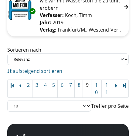
wie wir mit Wasserstoff die Zukunft
erobern
Exemplar-Details von Das Supermolekül anze
Verfasser:
Koch, Timm
Suche nach diesem
Jahr:
2019
Verlag:
Frankfurt/M., Westend-Verl.
Zu den Suchfiltern springen
Sortieren nach
aufsteigend sortieren
2
3
4
5
6
7
8
9
1
1
Letz
0
1
Treffer pro Seite