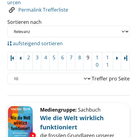
urcen
Permalink Trefferliste
Sortieren nach
aufsteigend sortieren
2
3
4
5
6
7
8
9
1
1
Letz
0
1
Treffer pro Seite
Suchergebnis
Zu den Suchfiltern springen
Mediengruppe:
Sachbuch
Wie die Welt wirklich
funktioniert
die fossilen Grundlagen unserer
Exemplar-Details von Wie die Welt wirklich fu