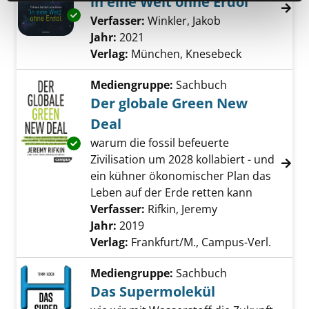
in eine Welt ohne Erdöl
Exemplar-Details von Fatimas fantastische Re
Verfasser:
Winkler, Jakob
Suche nach dies
Jahr:
2021
Verlag:
München, Knesebeck
Mediengruppe:
Sachbuch
Der globale Green New
Deal
warum die fossil befeuerte
Exemplar-Details von Der globale Green New
Zivilisation um 2028 kollabiert - und
ein kühner ökonomischer Plan das
Leben auf der Erde retten kann
Verfasser:
Rifkin, Jeremy
Suche nach diese
Jahr:
2019
Verlag:
Frankfurt/M., Campus-Verl.
Mediengruppe:
Sachbuch
Das Supermolekül