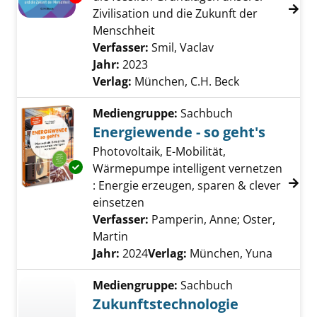
Zivilisation und die Zukunft der
Menschheit
Verfasser:
Smil, Vaclav
Suche nach diesem
Jahr:
2023
Verlag:
München, C.H. Beck
Mediengruppe:
Sachbuch
Energiewende - so geht's
Photovoltaik, E-Mobilität,
Exemplar-Details von Energiewende - so geht
Wärmepumpe intelligent vernetzen
: Energie erzeugen, sparen & clever
einsetzen
Verfasser:
Pamperin, Anne
;
Oster,
Martin
Suche nach diesem Verfasser
Jahr:
2024
Verlag:
München, Yuna
Mediengruppe:
Sachbuch
Zukunftstechnologie