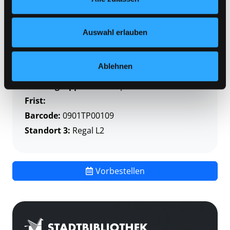
Zweigstelle:
Themenpaket-Service
Nähere Informationen finden Sie in unserer
Datenschutzerklärung
und in unserem
Impressum
.
Signatur:
GRA
Auswahl erlauben
Standort 2:
Depot
Status:
Verfügbar
Ablehnen
Vorbestellungen:
0
Mediengruppe:
Themenpaket
Frist:
Barcode:
0901TP00109
Standort 3:
Regal L2
Vorbestellen