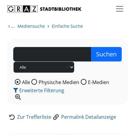
Zum Inhalt springen
Zur Detailanzeige springen
›
...
›
Mediensuche
Einfache Suche
Wählen Sie die Medienart nach der Sie suchen wollen
Alle
Physische Medien
E-Medien
Erweiterte Filterung
Zur Trefferliste
Permalink Detailanzeige