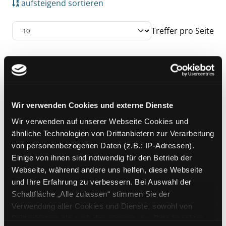
aufsteigend sortieren
Treffer pro Seite
Suchergebnis
Zu den Suchfiltern springen
Mediengruppe:
Kinderbuch
Vom Jörg, der Zahnweh
Wir verwenden Cookies und externe Dienste
hatte
Wir verwenden auf unserer Webseite Cookies und
Verfasser:
Künzel,
Hanna
;
Schmitz,
ähnliche Technologien von Drittanbietern zur Verarbeitung
Günter
von personenbezogenen Daten (z.B.: IP-Adressen).
Jahr:
2004
Einige von ihnen sind notwendig für den Betrieb der
Übergeordnetes Werk:
Alle deine
Webseite, während andere uns helfen, diese Webseite
Zähne!
und Ihre Erfahrung zu verbessern. Bei Auswahl der
Schaltfläche „Alle zulassen“ stimmen Sie der
Zu den Suchfiltern springen
Sortieren nach
Verwendung aller Cookies und Dienste, sowohl von
Drittanbietern als auch den eigenen, zu. Bitte beachten