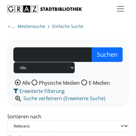
Zum Inhalt springen
Zu den Suchfiltern springen
Zur Trefferliste springen
›
...
›
Mediensuche
Einfache Suche
Wählen Sie die Medienart nach der Sie suchen wollen
Alle
Physische Medien
E-Medien
Erweiterte Filterung
Suche verfeinern (Erweiterte Suche)
Sortieren nach