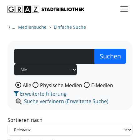
Zum Inhalt springen
Zu den Suchfiltern springen
Zur Trefferliste springen
›
...
›
Mediensuche
Einfache Suche
Wählen Sie die Medienart nach der Sie suchen wollen
Alle
Physische Medien
E-Medien
Erweiterte Filterung
Suche verfeinern (Erweiterte Suche)
Sortieren nach