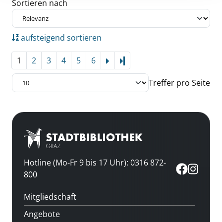
Zu den Suchfiltern springen
Sortieren nach
aufsteigend sortieren
1
2
3
4
5
6
Letzte Seite
Treffer pro Seite
Hotline (Mo-Fr 9 bis 17 Uhr): 0316 872-
800
Mitgliedschaft
Angebote