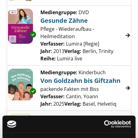
Mediengruppe:
DVD
Gesunde Zähne
Pflege - Wiederaufbau -
Exemplar-Details von Gesunde Zähne anzeig
Heilmeditation
Verfasser:
Lumira [Regie]
Suche nach dies
Jahr:
2013
Verlag:
Berlin, Trinity
Reihe:
Lumira live
Mediengruppe:
Kinderbuch
Von Goldzahn bis Giftzahn
packende Fakten mit Biss
Exemplar-Details von Von Goldzahn bis Gift
Verfasser:
Cantin, Yoann
Suche nach dies
Jahr:
2025
Verlag:
Basel, Helvetiq
Mediengruppe:
Kinderbuch
Das Geheimnis der Zahnfee
Verfasser:
Vogel, Maja von
Suche nach die