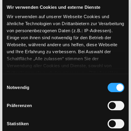
Exemplar-Details von Das Geheimnis der Zah
Jahr:
2011
Wir verwenden Cookies und externe Dienste
Verlag:
Würzburg, Arena-Verl.
Wir verwenden auf unserer Webseite Cookies und
Reihe:
Der Bücherbär
ähnliche Technologien von Drittanbietern zur Verarbeitung
Mediengruppe:
Kinderbuch
von personenbezogenen Daten (z.B.: IP-Adressen).
Hallo Schule, jetzt geht's
Einige von ihnen sind notwendig für den Betrieb der
Webseite, während andere uns helfen, diese Webseite
los!
und Ihre Erfahrung zu verbessern. Bei Auswahl der
Verfasser:
Mönter, Petra
;
Bogade,
Schaltfläche „Alle zulassen“ stimmen Sie der
Maria
Verwendung aller Cookies und Dienste, sowohl von
Jahr:
2012
Drittanbietern als auch den eigenen, zu. Bitte beachten
Übergeordnetes Werk:
Hallo
Sie, dass bei Verwendung von Diensten und Setzen von
Einwilligungsauswahl
Schule, jetzt geht's los!
Cookies von Drittanbietern, eine Verarbeitung in
Notwendig
unsicheren Drittländern (Länder außerhalb des EWR
Mediengruppe:
Kinderbuch
ohne adäquates Datenschutzniveau) stattfinden kann. In
Der verlorene Wackelzahn
Präferenzen
diesem Zusammenhang können aktuell Risiken für
Jahr:
2008
Betroffene nicht vollständig ausgeschlossen werden.
Übergeordnetes Werk:
Alle deine
Eine Verarbeitung durch solche Cookies oder Dienste
Statistiken
Zähne!
erfolgt nur, wenn Sie die jeweilige Einwilligung erteilen