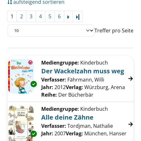
aufsteigend sortieren
1
2
3
4
5
6
Letzte Seite
Treffer pro Seite
Suchergebnis
Zu den Suchfiltern springen
Mediengruppe:
Kinderbuch
Der Wackelzahn muss weg
Verfasser:
Fährmann, Willi
Suche nach die
Exemplar-Details von Der Wackelzahn muss 
Jahr:
2012
Verlag:
Würzburg, Arena
Reihe:
Der Bücherbär
Mediengruppe:
Kinderbuch
Alle deine Zähne
Verfasser:
Tordjman, Nathalie
Suche nach
Jahr:
2007
Verlag:
München, Hanser
Exemplar-Details von Alle deine Zähne anzei