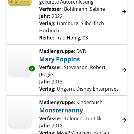
gekürzte Autorenlesung
Verfasser:
Bohlmann, Sabine
Suche nach 
Jahr:
2022
Verlag:
Hamburg, Silberfisch
Hörbuch
Reihe:
Frau Honig; 03
Mediengruppe:
DVD
Mary Poppins
Verfasser:
Stevenson, Robert
Exemplar-Details von Mary Poppins anzeigen
[Regie]
Suche nach diesem Verfasser
Jahr:
2013
Verlag:
Ungarn, Disney Enterprises
Mediengruppe:
Kinderbuch
Monsternanny
Verfasser:
Tolonen, Tuutikki
Jahr:
2018 -
Verlag:
M&#252;nchen, Hanser