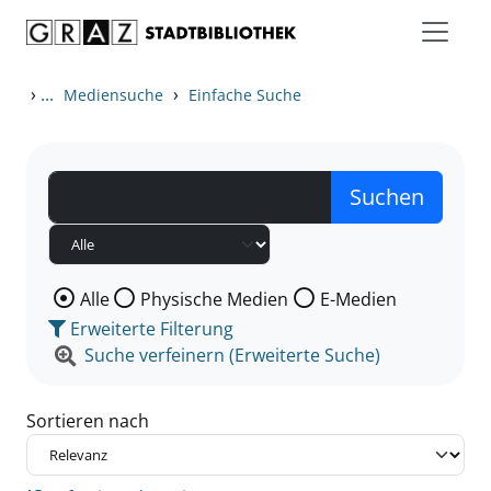
Zum Inhalt springen
Zu den Suchfiltern springen
Zur Trefferliste springen
›
...
›
Mediensuche
Einfache Suche
Wählen Sie die Medienart nach der Sie suchen wollen
Alle
Physische Medien
E-Medien
Erweiterte Filterung
Suche verfeinern (Erweiterte Suche)
Sortieren nach