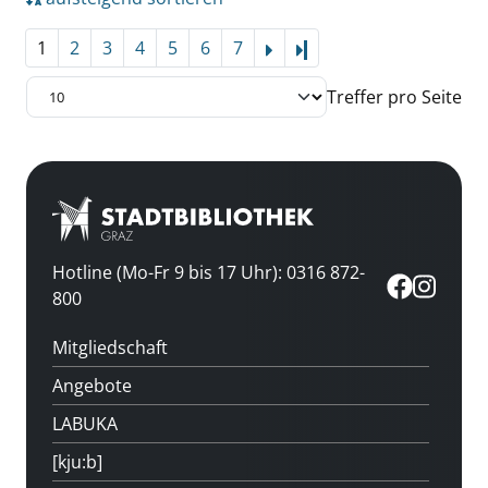
1
2
3
4
5
6
7
Letzte Seite
Treffer pro Seite
Hotline (Mo-Fr 9 bis 17 Uhr): 0316 872-
800
Mitgliedschaft
Angebote
LABUKA
[kju:b]