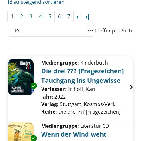
aufsteigend sortieren
1
2
3
4
5
6
7
Letzte Seite
Treffer pro Seite
Suchergebnis
Zu den Suchfiltern springen
Mediengruppe:
Kinderbuch
Die drei ??? [Fragezeichen]
Tauchgang ins Ungewisse
Exemplar-Details von Die drei ??? [Fragezei
Verfasser:
Erlhoff, Kari
Suche nach diesem
Jahr:
2022
Verlag:
Stuttgart, Kosmos-Verl.
Reihe:
Die drei ??? [Fragezeichen]
Mediengruppe:
Literatur CD
Wenn der Wind weht
Exemplar-Details von Wenn der Wind weht a