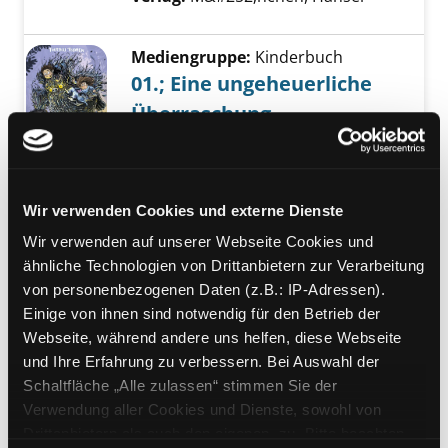
Mediengruppe:
Kinderbuch
01.; Eine ungeheuerliche
Überraschung
Exemplar-Details von 01.; Eine ungeheuerli
Suche nach diesem Verfasser
Jahr:
2018
Verlag:
München, Hanser
Übergeordnetes Werk:
Monsternanny
Wir verwenden Cookies und externe Dienste
Bandangabe:
01.
Wir verwenden auf unserer Webseite Cookies und
Mediengruppe:
Kinderbuch
ähnliche Technologien von Drittanbietern zur Verarbeitung
02.; Ein unterirdisches
von personenbezogenen Daten (z.B.: IP-Adressen).
Abenteuer
Einige von ihnen sind notwendig für den Betrieb der
Exemplar-Details von 02.; Ein unterirdisches
Webseite, während andere uns helfen, diese Webseite
Suche nach diesem Verfasser
Jahr:
2018
Verlag:
München, Hanser
und Ihre Erfahrung zu verbessern. Bei Auswahl der
Übergeordnetes Werk:
Schaltfläche „Alle zulassen“ stimmen Sie der
Monsternanny
Verwendung aller Cookies und Dienste, sowohl von
Bandangabe:
02.
Drittanbietern als auch den eigenen, zu. Bitte beachten