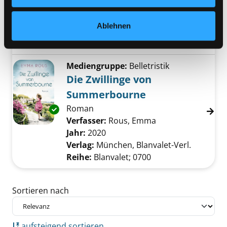
Verfasser:
Travers, Pamela L.
Suche nach 
Jahr:
1987
Exemplar-Details von Mary Poppins anzeigen
Ablehnen
Verlag:
Hamburg, Dressler
Reihe:
Dressler Klassiker
Mediengruppe:
Belletristik
Die Zwillinge von
Summerbourne
Roman
Exemplar-Details von Die Zwillinge von Sum
Verfasser:
Rous, Emma
Suche nach diesem
Jahr:
2020
Verlag:
München, Blanvalet-Verl.
Reihe:
Blanvalet; 0700
Zu den Suchfiltern springen
Sortieren nach
aufsteigend sortieren