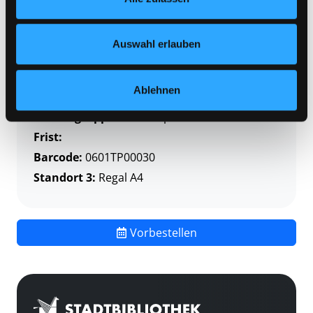
Zweigstelle:
Themenpaket-Service
Nähere Informationen finden Sie in unserer
Datenschutzerklärung
und in unserem
Impressum
.
Signatur:
MEI
Auswahl erlauben
Standort 2:
Depot
Status:
Verfügbar
Ablehnen
Vorbestellungen:
0
Mediengruppe:
Themenpaket
Frist:
Barcode:
0601TP00030
Standort 3:
Regal A4
Vorbestellen