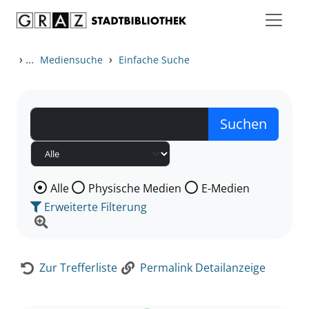
Zum Inhalt springen
Zur Detailanzeige springen
›
...
›
Mediensuche
Einfache Suche
Wählen Sie die Medienart nach der Sie suchen wollen
Alle
Physische Medien
E-Medien
Erweiterte Filterung
Zur Trefferliste
Permalink Detailanzeige