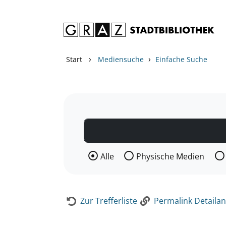
Zum Inhalt springen
Zur Detailanzeige springen
›
›
Start
Mediensuche
Einfache Suche
Wählen Sie die Medienart nach der Si
Alle
Physische Medien
Zur Trefferliste
Permalink Detailan