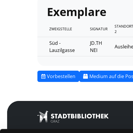
Exemplare
STANDOR
ZWEIGSTELLE
SIGNATUR
2
Süd -
JD.TH
Ausleih
Lauzilgasse
NEI
Vorbestellen
Medium auf die Pos