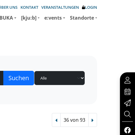
ÜBER UNS
KONTAKT
VERANSTALTUNGEN
LOGIN
BUKA
[kju:b]
e:vents
Standorte
36 von 93
Vorheriger Treffer
Nächster Treffer