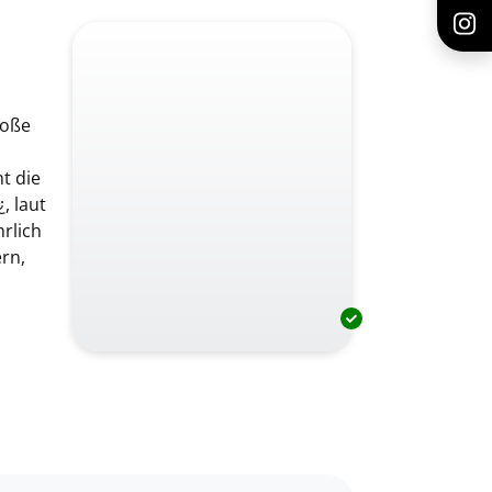
roße
t die
, laut
rlich
ern,