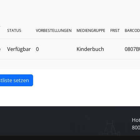
T
STATUS
VORBESTELLUNGEN
MEDIENGRUPPE
FRIST
BARCOD
e
Verfügbar
0
Kinderbuch
0807B
tliste setzen
Hot
80