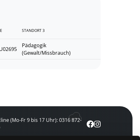
E
STANDORT 3
Pädagogik
U02695
(Gewalt/Missbrauch)
line (Mo-Fr 9 bis 17 Uhr): 0316 872-
0