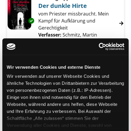
Der dunkle Hirte
vom Priester missbraucht. Mein
Kampf für Aufklärung und
Exemplar-Details von Der dunkle Hirte anzei
Gerechtigkeit
Verfasser:
Schmitz, Martin
Suche nach die
Jahr:
2022
Verlag:
Köln, Lübbe
Reihe:
Erfahrungen
Mediengruppe:
Sachbuch
Wir verwenden Cookies und externe Dienste
Vater unser in der Hölle
Wir verwenden auf unserer Webseite Cookies und
Inzest und Missbrauch eines jungen
ähnliche Technologien von Drittanbietern zur Verarbeitung
Mädchens in den Abgründen einer
Exemplar-Details von Vater unser in der Höll
von personenbezogenen Daten (z.B.: IP-Adressen).
satanischen Sekte
Einige von ihnen sind notwendig für den Betrieb der
Verfasser:
Fröhling, Ulla
Suche nach diese
Webseite, während andere uns helfen, diese Webseite
Jahr:
2022
und Ihre Erfahrung zu verbessern. Bei Auswahl der
Verlag:
München, Mvg-Verl.
Schaltfläche „Alle zulassen“ stimmen Sie der
Mediengruppe:
Objekt
Verwendung aller Cookies und Dienste, sowohl von
Exemplar-Details von Mein Körper gehört mi