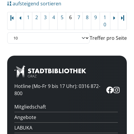
aufsteigend sortieren
1
2
3
4
5
6
7
8
9
1
Letz
0
Treffer pro Seite
Hotline (Mo-Fr 9 bis 17 Uhr): 0316 872-
800
Mitgliedschaft
Angebote
LABUKA