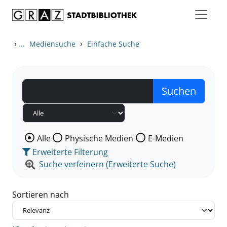
Zum Inhalt springen
Zu den Suchfiltern springen
Zur Trefferliste springen
›
...
›
Mediensuche
Einfache Suche
Wählen Sie die Medienart nach der Sie suchen wollen
Alle
Physische Medien
E-Medien
Erweiterte Filterung
Suche verfeinern (Erweiterte Suche)
Sortieren nach