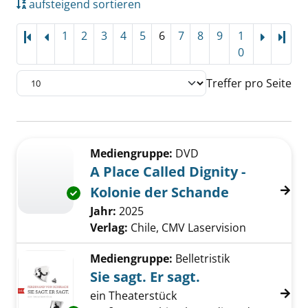
aufsteigend sortieren
1
2
3
4
5
6
7
8
9
1
Letz
0
Treffer pro Seite
Suchergebnis
Zu den Suchfiltern springen
Mediengruppe:
DVD
A Place Called Dignity -
Kolonie der Schande
Exemplar-Details von A Place Called Dignity 
Suche nach diesem Verfasser
Jahr:
2025
Verlag:
Chile, CMV Laservision
Mediengruppe:
Belletristik
Sie sagt. Er sagt.
ein Theaterstück