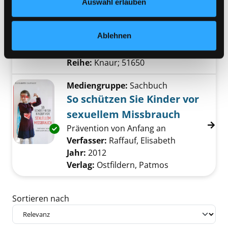
Auswahl erlauben
Julia Durants neuer Fall ; Roman
Verfasser:
Franz, Andreas
;
Holbe,
Exemplar-Details von Kalter Schnitt anzeigen
Ablehnen
Daniel
Suche nach diesem Verfasser
Jahr:
2017
Verlag:
München, Knaur
Reihe:
Knaur; 51650
Mediengruppe:
Sachbuch
So schützen Sie Kinder vor
sexuellem Missbrauch
Prävention von Anfang an
Exemplar-Details von So schützen Sie Kinder
Verfasser:
Raffauf, Elisabeth
Suche nach d
Jahr:
2012
Verlag:
Ostfildern, Patmos
Zu den Suchfiltern springen
Sortieren nach