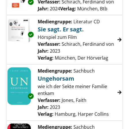
Verfasser:
Schirach, Ferdinand von
Suche 
Exemplar-Details von Sie sagt. Er sagt. anzei
Jahr:
2024
Verlag:
München, Btb
Mediengruppe:
Literatur CD
Sie sagt. Er sagt.
Exemplar-Details von Sie sagt. Er sagt. anzei
Hörspiel zum Film
Verfasser:
Schirach, Ferdinand von
Suche 
Jahr:
2023
Verlag:
München, Der Hörverlag
Mediengruppe:
Sachbuch
Ungehorsam
wie ich der Sekte meiner Familie
entkam
Exemplar-Details von Ungehorsam anzeigen
Verfasser:
Jones, Faith
Suche nach diesem 
Jahr:
2023
Verlag:
Hamburg, Harper Collins
Mediengruppe:
Sachbuch