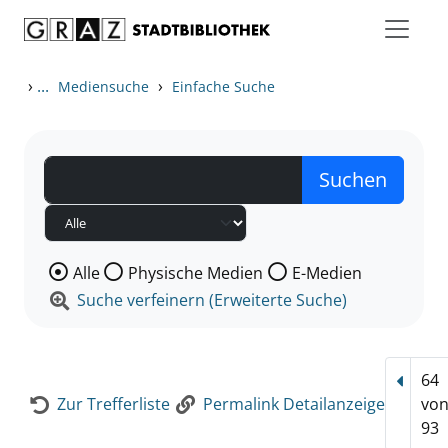
Zum Inhalt springen
Zur Detailanzeige springen
›
...
›
Mediensuche
Einfache Suche
Wählen Sie die Medienart nach der Sie suchen wollen
Alle
Physische Medien
E-Medien
Suche verfeinern (Erweiterte Suche)
64
Vorhe
Zur Trefferliste
Permalink Detailanzeige
vo
93