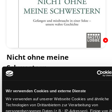
Nicht ohne meine
Schwestern
gefangen und missbraucht in einer Sekte - unsere
wahre Geschichte
Mediengruppe:
Sachbuch
Wir verwenden Cookies und externe Dienste
Verfasser:
Suche nach diesem Verfasser
Jones, Celeste
;
Jones, Kristina
;
Buhring,
Wir verwenden auf unserer Webseite Cookies und ähnliche
Juliana
Technologien von Drittanbietern zur Verarbeitung von
Beschreibung ein-/ausblenden
personenbezogenen Daten (z.B.: IP-Adressen). Einige von i