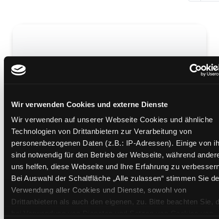
Fire
Mediengruppe:
Belletristik
Wir verwenden Cookies und externe Dienste
Übergeordnetes Werk:
The elements / Boyne, John
Wir verwenden auf unserer Webseite Cookies und ähnliche
Technologien von Drittanbietern zur Verarbeitung von
Mehr Informationen ein-/ausblenden
personenbezogenen Daten (z.B.: IP-Adressen). Einige von i
sind notwendig für den Betrieb der Webseite, während ander
Medium auf die Postliste setzen
uns helfen, diese Webseite und Ihre Erfahrung zu verbessern
Bei Auswahl der Schaltfläche „Alle zulassen“ stimmen Sie de
Verwendung aller Cookies und Dienste, sowohl von
Drittanbietern als auch den eigenen, zu. Bitte beachten Sie, 
bei Verwendung von Diensten und Setzen von Cookies von