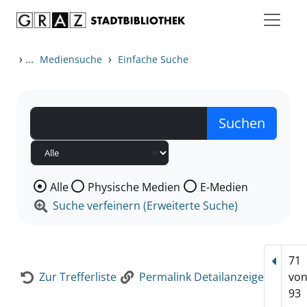
Zum Inhalt springen
Zur Detailanzeige springen
›
...
›
Mediensuche
Einfache Suche
Wählen Sie die Medienart nach der Sie suchen wollen
Alle
Physische Medien
E-Medien
Suche verfeinern (Erweiterte Suche)
71
Vorhe
Zur Trefferliste
Permalink Detailanzeige
vo
93