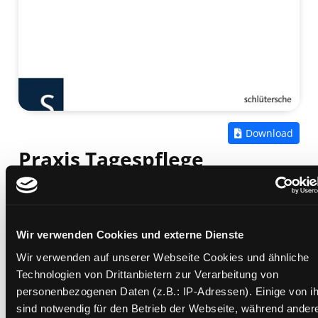
Zum
Download
Praxis Tagespflege
vom stimmigen Konzept zu zufriedenen Gästen
Mediengruppe:
eBook
Verfasser:
Suche nach diesem Verfasser
Staeber, Katja
;
Golletz, Heike
;
Gablenz,
Rebekka
Wir verwenden Cookies und externe Dienste
Vorbestellbar:
Ja
Nein
Wir verwenden auf unserer Webseite Cookies und ähnliche
Voraussichtlich entliehen bis:
Technologien von Drittanbietern zur Verarbeitung von
personenbezogenen Daten (z.B.: IP-Adressen). Einige von i
Beschreibung ein-/ausblenden
sind notwendig für den Betrieb der Webseite, während ander