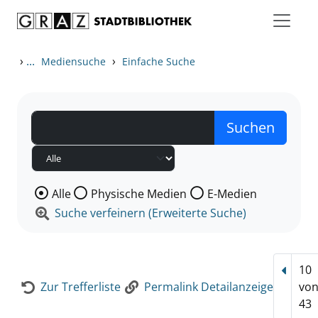
Zum Inhalt springen
Zur Detailanzeige springen
›
...
›
Mediensuche
Einfache Suche
Wählen Sie die Medienart nach der Sie suchen wollen
Alle
Physische Medien
E-Medien
Suche verfeinern (Erweiterte Suche)
10
Vorhe
Zur Trefferliste
Permalink Detailanzeige
vo
43