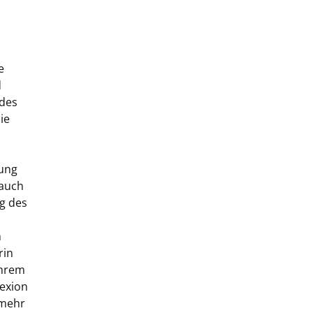
e
d
 des
ie
hung
 auch
g des
n
rin
ihrem
lexion
 mehr