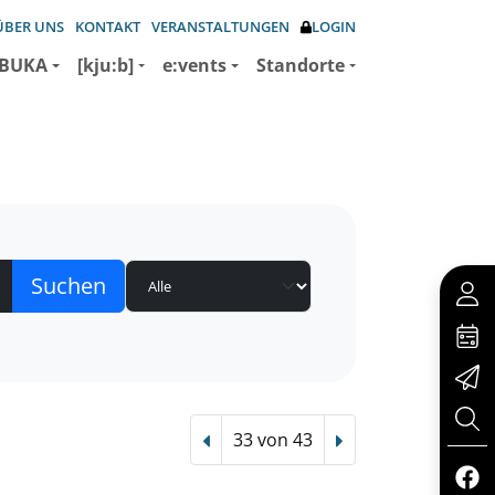
ÜBER UNS
KONTAKT
VERANSTALTUNGEN
LOGIN
BUKA
[kju:b]
e:vents
Standorte
33 von 43
Vorheriger Treffer
Nächster Treffer