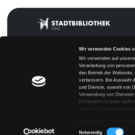
Wir verwenden Cookies u
Mitgliedschaft
Feedback
Wir verwenden auf unserer
Angebote
Kontakt
Verarbeitung von personen
LABUKA
Über uns
den Betrieb der Webseite,
verbessern. Bei Auswahl d
[kju:b]
Jobs
und Dienste, sowohl von Dr
News
Medienwunsch
Verwendung von Diensten u
Drittländern (Länder auße
Veranstaltungen
FAQs
diesem Zusammenhang könne
Standorte
Überweisungsdat
Eine Verarbeitung durch so
erteilen („Auswahl erlaube
Einwilligungsauswahl
„Details zeigen“ finden S
Notwendig