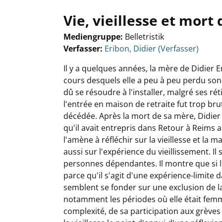
Vie, vieillesse et mor
Mediengruppe:
Belletristik
Verfasser:
Suche nach diesem Verfasser
Eribon, Didier (Verfasser)
Il y a quelques années, la mère de Didier 
cours desquels elle a peu à peu perdu son 
dû se résoudre à l'installer, malgré ses r
l'entrée en maison de retraite fut trop bru
décédée. Après la mort de sa mère, Didier 
qu'il avait entrepris dans Retour à Reims a
l'amène à réfléchir sur la vieillesse et la
aussi sur l'expérience du vieillissement. Il
personnes dépendantes. Il montre que si l'e
parce qu'il s'agit d'une expérience-limite
semblent se fonder sur une exclusion de la
notamment les périodes où elle était femme
complexité, de sa participation aux grèves