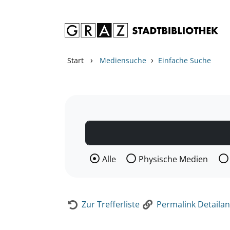
Zum Inhalt springen
Zur Detailanzeige springen
›
›
Start
Mediensuche
Einfache Suche
Wählen Sie die Medienart nach der Si
Alle
Physische Medien
Zur Trefferliste
Permalink Detailan