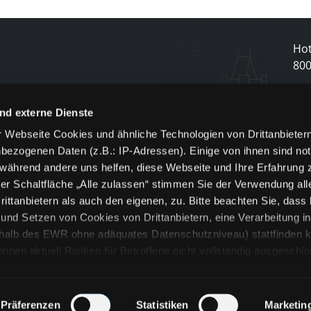
Hot
80
N
nd externe Dienste
 Webseite Cookies und ähnliche Technologien von Drittanbieter
und
bezogenen Daten (z.B.: IP-Adressen). Einige von ihnen sind not
j
 während andere uns helfen, diese Webseite und Ihre Erfahrung 
er Schaltfläche „Alle zulassen“ stimmen Sie der Verwendung all
ittanbietern als auch den eigenen, zu. Bitte beachten Sie, dass 
nd Setzen von Cookies von Drittanbietern, eine Verarbeitung i
rhalb des EWR ohne adäquates Datenschutzniveau) stattfinden k
n aktuell Risiken für Betroffene nicht vollständig ausgeschl
en
lche Cookies oder Dienste erfolgt nur, wenn Sie die jeweilige Ein
n“) oder auf die Schaltfläche „Alle zulassen“ klicken. Unter dem
ie Erklärungen zu den verschiedenen Kategorien von Cookies und
Präferenzen
Statistiken
Marketin