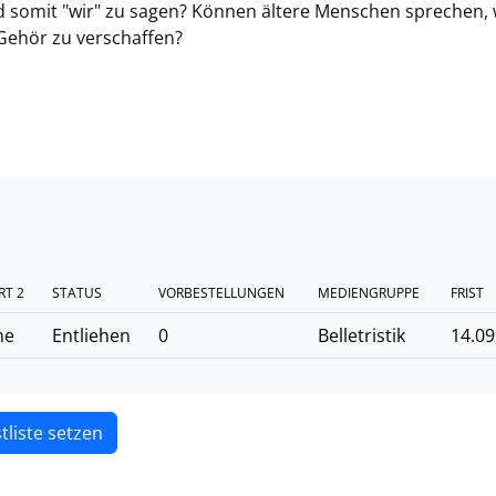
und somit "wir" zu sagen? Können ältere Menschen sprechen,
 Gehör zu verschaffen?
RT 2
STATUS
VORBESTELLUNGEN
MEDIENGRUPPE
FRIST
he
Entliehen
0
Belletristik
14.09
tliste setzen