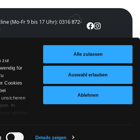
line (Mo-Fr 9 bis 17 Uhr): 0316 872-
0
ewsletter abonnieren
Alle zulassen
n zur
 keine Veranstaltung verpassen
wendig für
etzt abonnieren
Auswahl erlauben
zu
er Cookies
bei
Ablehnen
n unsicheren
ann. In
ossen werden.
Cookies
|
Impressum
|
Datenschutz
willigung
anmelden
 Punkt
 ähnlichen
g
Details zeigen