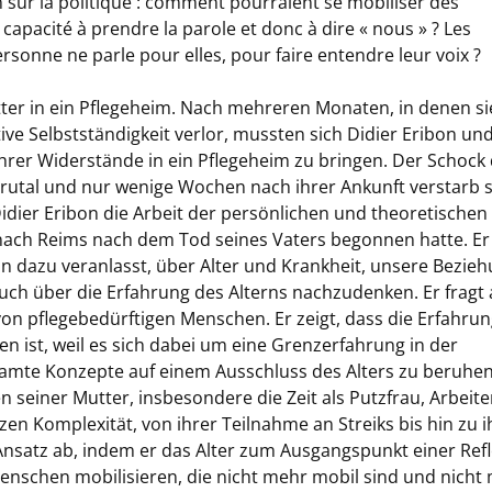
ion sur la politique : comment pourraient se mobiliser des
capacité à prendre la parole et donc à dire « nous » ? Les
rsonne ne parle pour elles, pour faire entendre leur voix ?
tter in ein Pflegeheim. Nach mehreren Monaten, in denen si
ive Selbstständigkeit verlor, mussten sich Didier Eribon un
 ihrer Widerstände in ein Pflegeheim zu bringen. Der Schock
 brutal und nur wenige Wochen nach ihrer Ankunft verstarb s
dier Eribon die Arbeit der persönlichen und theoretischen
 nach Reims nach dem Tod seines Vaters begonnen hatte. Er
ihn dazu veranlasst, über Alter und Krankheit, unsere Bezie
ch über die Erfahrung des Alterns nachzudenken. Er fragt
n pflegebedürftigen Menschen. Er zeigt, dass die Erfahrun
n ist, weil es sich dabei um eine Grenzerfahrung in der
samte Konzepte auf einem Ausschluss des Alters zu beruhe
 seiner Mutter, insbesondere die Zeit als Putzfrau, Arbeite
nzen Komplexität, von ihrer Teilnahme an Streiks bis hin zu 
Ansatz ab, indem er das Alter zum Ausgangspunkt einer Ref
Menschen mobilisieren, die nicht mehr mobil sind und nicht