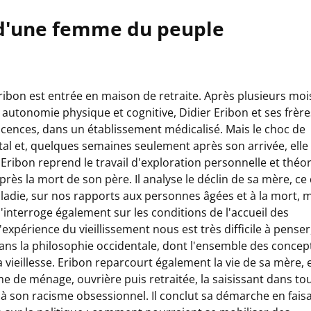
t d'une femme du peuple
Eribon est entrée en maison de retraite. Après plusieurs moi
autonomie physique et cognitive, Didier Eribon et ses frère
éticences, dans un établissement médicalisé. Mais le choc de
tal et, quelques semaines seulement après son arrivée, elle 
Eribon reprend le travail d'exploration personnelle et théo
près la mort de son père. Il analyse le déclin de sa mère, ce
 maladie, sur nos rapports aux personnes âgées et à la mort, 
 s'interroge également sur les conditions de l'accueil des
xpérience du vieillissement nous est très difficile à penser,
 dans la philosophie occidentale, dont l'ensemble des concep
 vieillesse. Eribon reparcourt également la vie de sa mère, 
 de ménage, ouvrière puis retraitée, la saisissant dans to
 à son racisme obsessionnel. Il conclut sa démarche en fais