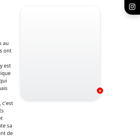
s au
s ont
y est
rique
 qui
mais
 c'est
ts
et
ute sa
ant de