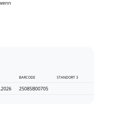
 wenn
BARCODE
STANDORT 3
.2026
2508SB00705