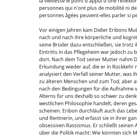
la vieillesse le point d'appui d'une réflex
personnes qui n'ont plus de mobilité ni de 
personnes âgées peuvent-elles parler si pe
Vor einigen Jahren kam Didier Eribons Mu
nach und nach ihre körperliche und kognit
seine Brüder dazu entschließen, sie trotz
Eintritts in das Pflegeheim war jedoch zu
dort. Nach dem Tod seiner Mutter nahm Di
Erkundung wieder auf, die er in Rückkehr
analysiert den Verfall seiner Mutter, was 
zu älteren Menschen und zum Tod, aber au
nach den Bedingungen für die Aufnahme vo
Alterns für uns deshalb so schwer zu denke
westlichen Philosophie handelt, deren ge
scheinen. Eribon durchläuft auch das Leben
und Rentnerin, und erfasst sie in ihrer ga
obsessiven Rassismus. Er schließt seinen 
über die Politik macht: Wie könnten sich 