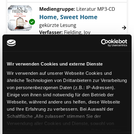
Mediengruppe:
Literatur MP3-CD
Home, Sweet Home
Exemplar-Details von Home, Sweet Home an
gekürzte Lesung
Verfasser:
Fielding, Joy
Suche nach diesem
Jahr:
2021
Verlag:
München, Der Hörverlag
Mediengruppe:
Literatur CD
Wir verwenden Cookies und externe Dienste
Ein Mann namens Ove
Exemplar-Details von Ein Mann namens Ove 
Wir verwenden auf unserer Webseite Cookies und
Lesung
ähnliche Technologien von Drittanbietern zur Verarbeitung
Verfasser:
Backman, Fredrik
Suche nach d
von personenbezogenen Daten (z.B.: IP-Adressen).
Jahr:
2014
Einige von ihnen sind notwendig für den Betrieb der
Verlag:
Berlin, Argon Hörbuch
Webseite, während andere uns helfen, diese Webseite
und Ihre Erfahrung zu verbessern. Bei Auswahl der
Mediengruppe:
Kinderbuch
Schaltfläche „Alle zulassen“ stimmen Sie der
Der namenlose Gegner
Verwendung aller Cookies und Dienste, sowohl von
Verfasser:
Erlhoff, Kari
Suche nach diesem
Drittanbietern als auch den eigenen, zu. Bitte beachten