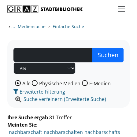
Zum Inhalt springen
Zu den Suchfiltern springen
Zur Trefferliste springen
›
...
›
Mediensuche
Einfache Suche
Wählen Sie die Medienart nach der Sie suchen wollen
Alle
Physische Medien
E-Medien
Erweiterte Filterung
Suche verfeinern (Erweiterte Suche)
Ihre Suche ergab
81 Treffer
Meinten Sie:
nachbarschaft
nachbarschaften
nachbarschafts