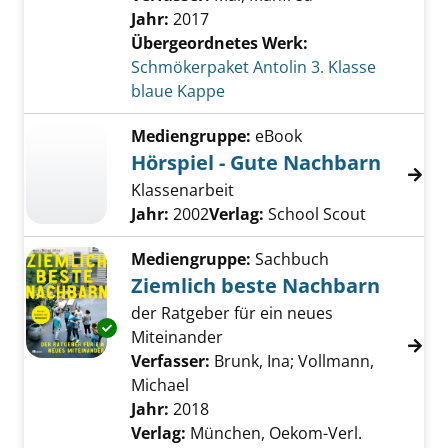
Jahr:
2017
Übergeordnetes Werk:
Schmökerpaket Antolin 3. Klasse
blaue Kappe
Mediengruppe:
eBook
Hörspiel - Gute Nachbarn
Klassenarbeit
Suche nach diesem Verfasser
Jahr:
2002
Verlag:
School Scout
Mediengruppe:
Sachbuch
Ziemlich beste Nachbarn
der Ratgeber für ein neues
Exemplar-Details von Ziemlich beste Nachba
Miteinander
Verfasser:
Brunk, Ina
;
Vollmann,
Michael
Suche nach diesem Verfasser
Jahr:
2018
Verlag:
München, Oekom-Verl.