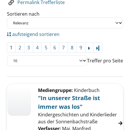
Permalink Trefferliste
Sortieren nach
aufsteigend sortieren
1
2
3
4
5
6
7
8
9
Letzte Seite
Treffer pro Seite
Suchergebnis
Zu den Suchfiltern springen
Mediengruppe:
Kinderbuch
"In unserer Straße ist
immer was los"
Kindergeschichten und Kinderlieder
aus der Sonnenbachstraße
Verfasser:
Mai, Manfred