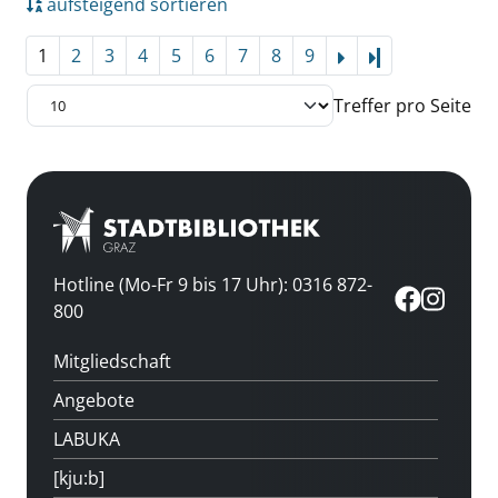
aufsteigend sortieren
1
2
3
4
5
6
7
8
9
Letzte Seite
Treffer pro Seite
Hotline (Mo-Fr 9 bis 17 Uhr): 0316 872-
800
Mitgliedschaft
Angebote
LABUKA
[kju:b]