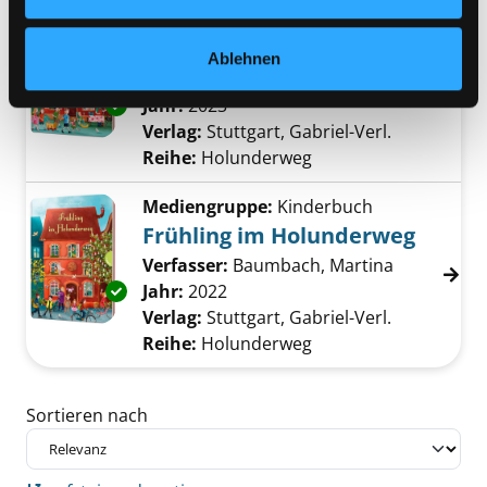
Mediengruppe:
Kinderbuch
Sommer im Holunderweg
Ablehnen
Verfasser:
Baumbach, Martina
Suche nach
Jahr:
2023
Exemplar-Details von Sommer im Holunderw
Verlag:
Stuttgart, Gabriel-Verl.
Reihe:
Holunderweg
Mediengruppe:
Kinderbuch
Frühling im Holunderweg
Verfasser:
Baumbach, Martina
Suche nach
Exemplar-Details von Frühling im Holunderw
Jahr:
2022
Verlag:
Stuttgart, Gabriel-Verl.
Reihe:
Holunderweg
Zu den Suchfiltern springen
Sortieren nach