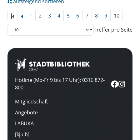
aufsteigend sortieren
1
2
3
4
5
6
7
8
9
10
Treffer pro Seite
Hotline (Mo-Fr 9 bis 17 Uhr): 0316 872-
800
Mitgliedschaft
Angebote
LABUKA
[kju:b]