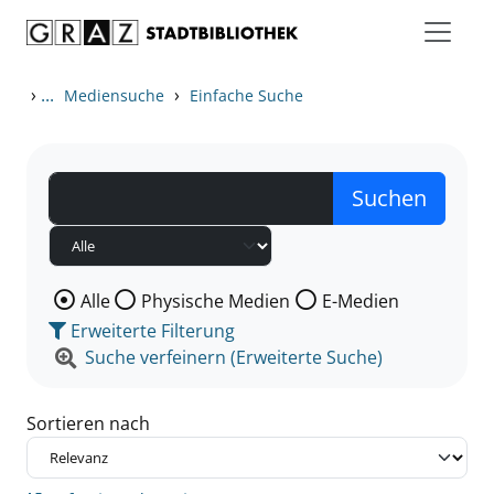
Zum Inhalt springen
Zu den Suchfiltern springen
Zur Trefferliste springen
›
...
›
Mediensuche
Einfache Suche
Wählen Sie die Medienart nach der Sie suchen wollen
Alle
Physische Medien
E-Medien
Erweiterte Filterung
Suche verfeinern (Erweiterte Suche)
Sortieren nach