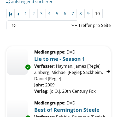
aufsteigend sortieren
1
2
3
4
5
6
7
8
9
10
Treffer pro Seite
Suchergebnis
Zu den Suchfiltern springen
Mediengruppe:
DVD
Lie to me - Season 1
Verfasser:
Hayman, James [Regie]
;
Exemplar-Details von Lie to me - Season 1 an
Zinberg, Michael [Regie]
;
Sackheim,
Daniel [Regie]
Suche nach diesem Verfasse
Jahr:
2009
Verlag:
[o.O.], 20th Century Fox
Mediengruppe:
DVD
Best of Remington Steele