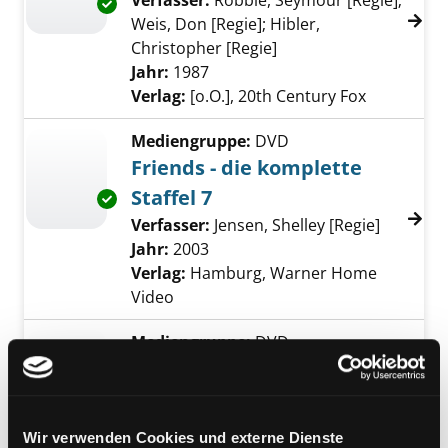
Verfasser:
Robbie, Seymour [Regie]
;
Exemplar-Details von Best of Remington Stee
Weis, Don [Regie]
;
Hibler,
Christopher [Regie]
Suche nach diesem Ve
Jahr:
1987
Verlag:
[o.O.], 20th Century Fox
Mediengruppe:
DVD
Friends - die komplette
Staffel 7
Exemplar-Details von Friends - die komplette 
Verfasser:
Jensen, Shelley [Regie]
Suche na
Jahr:
2003
Verlag:
Hamburg, Warner Home
Video
Mediengruppe:
DVD
Friends - die komplette
Staffel 8
Exemplar-Details von Friends - die komplette 
Verfasser:
Jensen, Shelley [Regie]
Suche na
Wir verwenden Cookies und externe Dienste