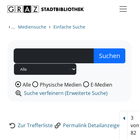
Zum Inhalt springen
Zur Detailanzeige springen
›
...
›
Mediensuche
Einfache Suche
Wählen Sie die Medienart nach der Sie suchen wollen
Alle
Physische Medien
E-Medien
Suche verfeinern (Erweiterte Suche)
3
Vorhe
Zur Trefferliste
Permalink Detailanzeige
vo
82