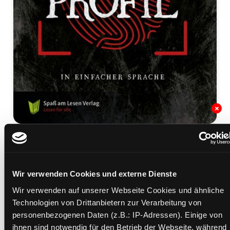
Das Joshua Profil
In einfacher Sprache
Mediengruppe:
Belletristik
Wir verwenden Cookies und externe Dienste
Verfasser:
Suche nach diesem Verfasser
Fitzek, Sebastian (Verfasser)
Wir verwenden auf unserer Webseite Cookies und ähnliche
Technologien von Drittanbietern zur Verarbeitung von
Beschreibung ein-/ausblenden
personenbezogenen Daten (z.B.: IP-Adressen). Einige von
ihnen sind notwendig für den Betrieb der Webseite, während
Mehr Informationen ein-/ausblenden