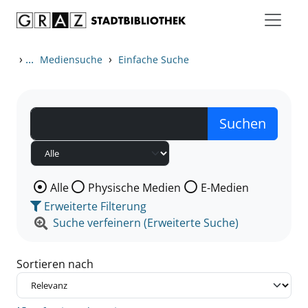
Zum Inhalt springen
Zu den Suchfiltern springen
Zur Trefferliste springen
›
...
›
Mediensuche
Einfache Suche
Wählen Sie die Medienart nach der Sie suchen wollen
Alle
Physische Medien
E-Medien
Erweiterte Filterung
Suche verfeinern (Erweiterte Suche)
Sortieren nach