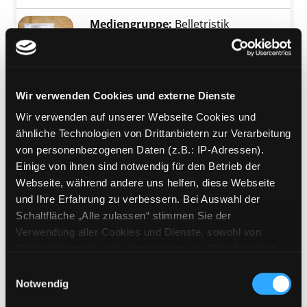
Mediengruppe:
Belletristik
Das Paket
Psychothriller
Verfasser:
Fitzek,
Sebastian
Suche nach di
Exemplar-Details von Das Paket anzeigen
Jahr:
2016
Wir verwenden Cookies und externe Dienste
Verlag:
München, Droemer
Wir verwenden auf unserer Webseite Cookies und
ähnliche Technologien von Drittanbietern zur Verarbeitung
Mediengruppe:
eBook
von personenbezogenen Daten (z.B.: IP-Adressen).
Das Joshua-Profil
Einige von ihnen sind notwendig für den Betrieb der
Thriller
Webseite, während andere uns helfen, diese Webseite
Verfasser:
Fitzek,
Sebastian
Suche nach di
und Ihre Erfahrung zu verbessern. Bei Auswahl der
Jahr:
2015
Schaltfläche „Alle zulassen“ stimmen Sie der
Verlag:
Köln, Bastei Lübbe
Verwendung aller Cookies und Dienste, sowohl von
Vorbestellbar:
Ja
Nein
Drittanbietern als auch den eigenen, zu. Bitte beachten
Voraussichtlich entliehen bis:
Sie, dass bei Verwendung von Diensten und Setzen von
Einwilligungsauswahl
Cookies von Drittanbietern, eine Verarbeitung in
Notwendig
Mediengruppe:
Belletristik
unsicheren Drittländern (Länder außerhalb des EWR