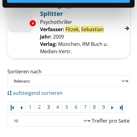
Mediengruppe:
Belletristik
Splitter
Psychothriller
Exemplar-Details von Splitter anzeigen
Verfasser:
Fitzek,
Sebastian
Suche nach di
Jahr:
2009
Verlag:
München, RM Buch u.
Medien-Vertr.
Zu den Suchfiltern springen
Sortieren nach
aufsteigend sortieren
1
2
3
4
5
6
7
8
9
Letzte
Treffer pro Seite