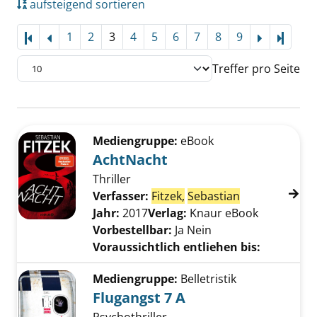
aufsteigend sortieren
1
2
3
4
5
6
7
8
9
Letzte
Treffer pro Seite
Suchergebnis
Zu den Suchfiltern springen
Mediengruppe:
eBook
AchtNacht
Thriller
Verfasser:
Fitzek,
Sebastian
Suche nach di
Jahr:
2017
Verlag:
Knaur eBook
Vorbestellbar:
Ja
Nein
Voraussichtlich entliehen bis:
Mediengruppe:
Belletristik
Flugangst 7 A