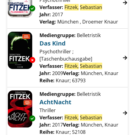
Psychothriller
Verfasser:
Fitzek,
Sebastian
Suche nach di
Exemplar-Details von Flugangst 7 A anzeigen
Jahr:
2017
Verlag:
München , Droemer Knaur
Mediengruppe:
Belletristik
Das Kind
Psychothriller ;
[Taschenbuchausgabe]
Exemplar-Details von Das Kind anzeigen
Verfasser:
Fitzek,
Sebastian
Suche nach di
Jahr:
2009
Verlag:
München, Knaur
Reihe:
Knaur; 63793
Mediengruppe:
Belletristik
AchtNacht
Thriller
Verfasser:
Fitzek,
Sebastian
Suche nach di
Exemplar-Details von AchtNacht anzeigen
Jahr:
2017
Verlag:
München, Knaur
Reihe:
Knaur; 52108