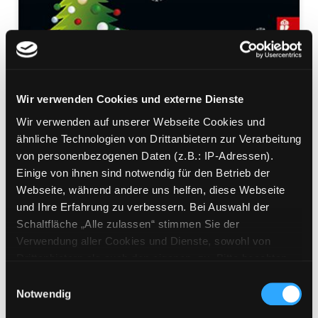
Wir verwenden Cookies und externe Dienste
Wir verwenden auf unserer Webseite Cookies und
ähnliche Technologien von Drittanbietern zur Verarbeitung
Weißer Schnee, rotes Blut
von personenbezogenen Daten (z.B.: IP-Adressen).
Einige von ihnen sind notwendig für den Betrieb der
Mörderisch gute Weihnachtsgeschichten
Webseite, während andere uns helfen, diese Webseite
Mediengruppe:
Belletristik
und Ihre Erfahrung zu verbessern. Bei Auswahl der
Suche nach diesem Verfasser
Beschreibung ein-/ausblenden
Schaltfläche „Alle zulassen“ stimmen Sie der
Verwendung aller Cookies und Dienste, sowohl von
Mehr Informationen ein-/ausblenden
Drittanbietern als auch den eigenen, zu. Bitte beachten
Sie, dass bei Verwendung von Diensten und Setzen von
Einwilligungsauswahl
Cookies von Drittanbietern, eine Verarbeitung in
Notwendig
unsicheren Drittländern (Länder außerhalb des EWR