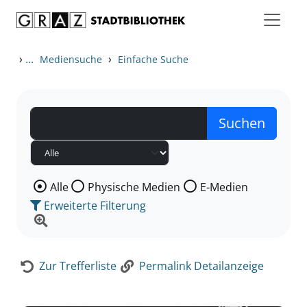
Zum Inhalt springen
Zur Detailanzeige springen
›
...
›
Mediensuche
Einfache Suche
Wählen Sie die Medienart nach der Sie suchen wollen
Alle
Physische Medien
E-Medien
Erweiterte Filterung
Zur Trefferliste
Permalink Detailanzeige