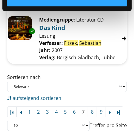
Verlag:
Bergisch Gladbach, Lübbe
Mediengruppe:
Literatur CD
Das Kind
Exemplar-Details von Das Kind anzeigen
Lesung
Verfasser:
Fitzek,
Sebastian
Suche nach di
Jahr:
2007
Verlag:
Bergisch Gladbach, Lübbe
Zu den Suchfiltern springen
Sortieren nach
aufsteigend sortieren
1
2
3
4
5
6
7
8
9
Letzte
Treffer pro Seite