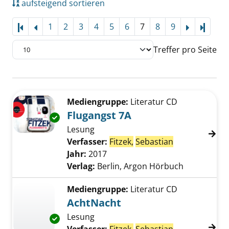
aufsteigend sortieren
1
2
3
4
5
6
7
8
9
Letzte
Treffer pro Seite
Suchergebnis
Zu den Suchfiltern springen
Mediengruppe:
Literatur CD
Flugangst 7A
Exemplar-Details von Flugangst 7A anzeigen
Lesung
Verfasser:
Fitzek,
Sebastian
Suche nach di
Jahr:
2017
Verlag:
Berlin, Argon Hörbuch
Mediengruppe:
Literatur CD
AchtNacht
Lesung
Exemplar-Details von AchtNacht anzeigen