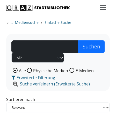
Zum Inhalt springen
Zu den Suchfiltern springen
Zur Trefferliste springen
›
...
›
Mediensuche
Einfache Suche
Wählen Sie die Medienart nach der Sie suchen wollen
Alle
Physische Medien
E-Medien
Erweiterte Filterung
Suche verfeinern (Erweiterte Suche)
Sortieren nach