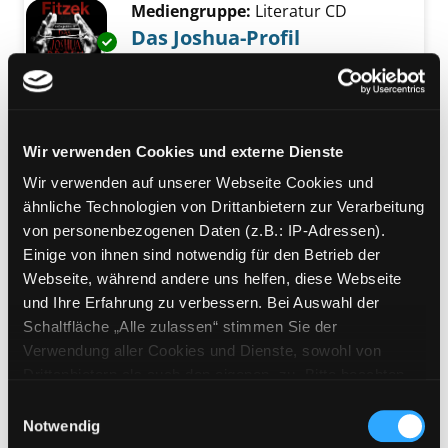
Mediengruppe:
Literatur CD
Das Joshua-Profil
Exemplar-Details von Das Joshua-Profil anze
Lesung
Verfasser:
Fitzek,
Sebastian
Suche nach di
Jahr:
2015
Verlag:
Bergisch Gladbach, Edition
Wir verwenden Cookies und externe Dienste
Lübbe
Wir verwenden auf unserer Webseite Cookies und
Mediengruppe:
Literatur CD
ähnliche Technologien von Drittanbietern zur Verarbeitung
Passagier 23
von personenbezogenen Daten (z.B.: IP-Adressen).
Einige von ihnen sind notwendig für den Betrieb der
Lesung
Exemplar-Details von Passagier 23 anzeigen
Webseite, während andere uns helfen, diese Webseite
Verfasser:
Fitzek,
Sebastian
Suche nach di
und Ihre Erfahrung zu verbessern. Bei Auswahl der
Jahr:
2014
Schaltfläche „Alle zulassen“ stimmen Sie der
Verlag:
Bergisch Gladbach, Edition
Verwendung aller Cookies und Dienste, sowohl von
Lübbe
Drittanbietern als auch den eigenen, zu. Bitte beachten
Mediengruppe:
Literatur CD
Sie, dass bei Verwendung von Diensten und Setzen von
Einwilligungsauswahl
Noah
Cookies von Drittanbietern, eine Verarbeitung in
Notwendig
Exemplar-Details von Noah anzeigen
unsicheren Drittländern (Länder außerhalb des EWR