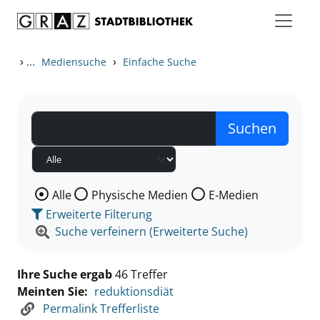
Zum Inhalt springen
Zu den Suchfiltern springen
Zur Trefferliste springen
›
...
›
Mediensuche
Einfache Suche
Wählen Sie die Medienart nach der Sie suchen wollen
Alle
Physische Medien
E-Medien
Erweiterte Filterung
Suche verfeinern (Erweiterte Suche)
Ihre Suche ergab
46 Treffer
Meinten Sie:
reduktionsdiät
Permalink Trefferliste