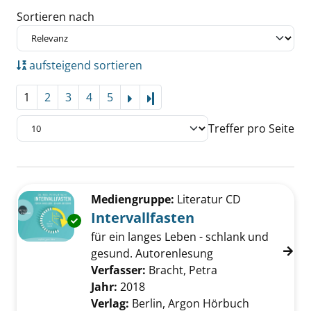
Sortieren nach
aufsteigend sortieren
1
2
3
4
5
Letzte Seite
Treffer pro Seite
Suchergebnis
Zu den Suchfiltern springen
Mediengruppe:
Literatur CD
Intervallfasten
Exemplar-Details von Intervallfasten anzeige
für ein langes Leben - schlank und
gesund. Autorenlesung
Verfasser:
Bracht, Petra
Suche nach diese
Jahr:
2018
Verlag:
Berlin, Argon Hörbuch