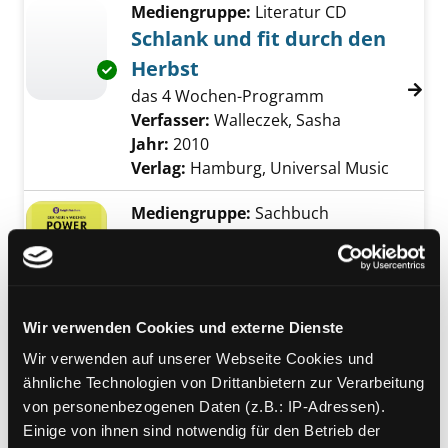
Mediengruppe:
Literatur CD
Schlank und fit durch den
Herbst
Exemplar-Details von Schlank und fit durch 
das 4 Wochen-Programm
Verfasser:
Walleczek, Sasha
Suche nach di
Jahr:
2010
Verlag:
Hamburg, Universal Music
Mediengruppe:
Sachbuch
Der neue 4 Wochen Power
Plan
Exemplar-Details von Der neue 4 Wochen Po
mit Genuss schlank werden und
bleiben
Wir verwenden Cookies und externe Dienste
Verfasser:
Weight Watchers
Suche nach d
Wir verwenden auf unserer Webseite Cookies und
Jahr:
2023
ähnliche Technologien von Drittanbietern zur Verarbeitung
Verlag:
München, Gräfe und Unzer
von personenbezogenen Daten (z.B.: IP-Adressen).
Einige von ihnen sind notwendig für den Betrieb der
Mediengruppe:
Sachbuch