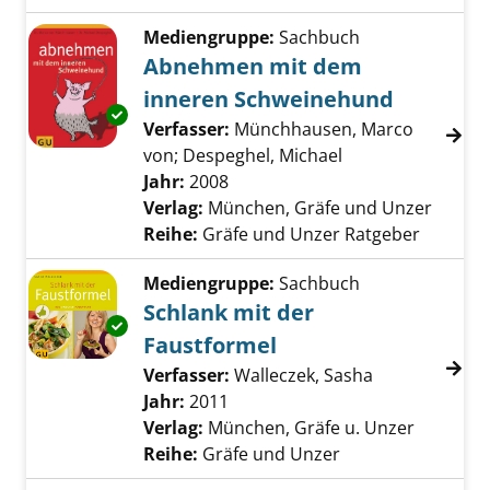
Mediengruppe:
Sachbuch
Abnehmen mit dem
inneren Schweinehund
Exemplar-Details von Abnehmen mit dem in
Verfasser:
Münchhausen, Marco
von
;
Despeghel, Michael
Suche nach diese
Jahr:
2008
Verlag:
München, Gräfe und Unzer
Reihe:
Gräfe und Unzer Ratgeber
Mediengruppe:
Sachbuch
Schlank mit der
Exemplar-Details von Schlank mit der Faustf
Faustformel
Verfasser:
Walleczek, Sasha
Suche nach di
Jahr:
2011
Verlag:
München, Gräfe u. Unzer
Reihe:
Gräfe und Unzer