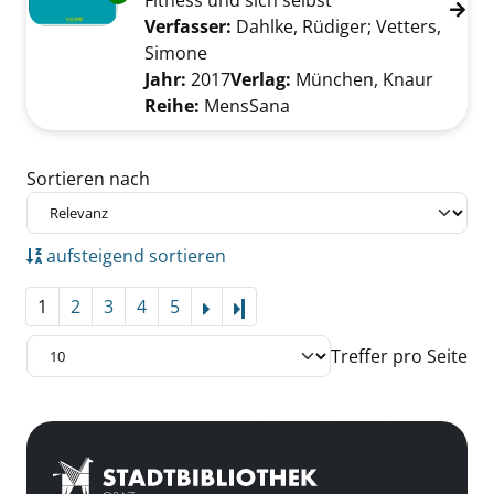
Fitness und sich selbst
Verfasser:
Dahlke, Rüdiger
;
Vetters,
Simone
Suche nach diesem Verfasser
Jahr:
2017
Verlag:
München, Knaur
Reihe:
MensSana
Zu den Suchfiltern springen
Sortieren nach
aufsteigend sortieren
1
2
3
4
5
Letzte Seite
Treffer pro Seite