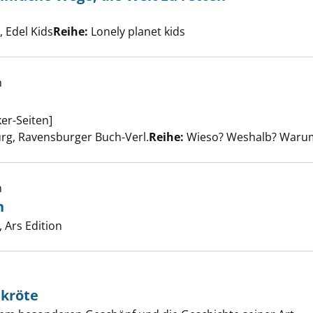
rtundeins einfache Wege, die Welt zu retten anzeigen
che nach diesem Verfasser
 Edel Kids
Reihe:
Lonely planet kids
h
chutz anzeigen
er-Seiten]
er
rg, Ravensburger Buch-Verl.
Reihe:
Wieso? Weshalb? Warum?
h
n
d die Großen anzeigen
er
 Ars Edition
dkröte