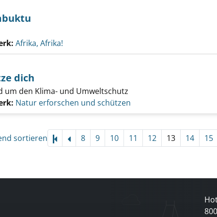
mbuktu
erk:
Afrika, Afrika!
tze dich
nd um den Klima- und Umweltschutz
erk:
Natur erforschen und schützen
end sortieren
8
9
10
11
12
13
14
15
Hot
80