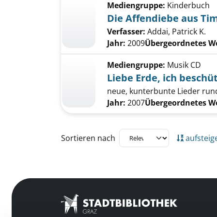
Mediengruppe:
Kinderbuch
Die Affendiebe aus Ti
Verfasser:
Addai, Patrick K.
Jahr:
2009
Übergeordnetes W
Mediengruppe:
Musik CD
Liebe Erde, ich beschü
neue, kunterbunte Lieder ru
Jahr:
2007
Übergeordnetes W
Zu den Suchfiltern springen
Sortieren nach
aufsteig