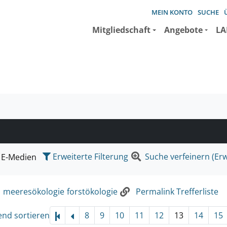
MEIN KONTO
SUCHE
Mitgliedschaft
Angebote
LA
e suchen wollen.
Erweiterte Filterung
Suche verfeinern (Erw
E-Medien
:
meeresökologie
forstökologie
Permalink Trefferliste
end sortieren
8
9
10
11
12
13
14
15