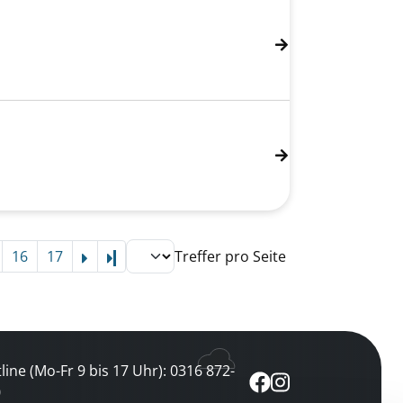
16
17
Treffer pro Seite
Letzte Seite
line (Mo-Fr 9 bis 17 Uhr): 0316 872-
0