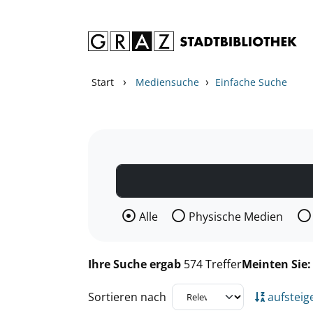
Zum Inhalt springen
Zu den Suchfiltern springen
Zur Trefferliste springen
›
›
Start
Mediensuche
Einfache Suche
Wählen Sie die Medienart nach der Si
Alle
Physische Medien
Ihre Suche ergab
574 Treffer
Meinten Sie
Sortieren nach
aufsteig