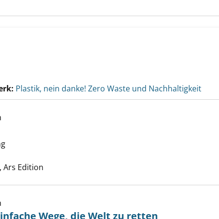
erk:
Plastik, nein danke! Zero Waste und Nachhaltigkeit
h
ie Tonne! anzeigen
ng
uche nach diesem Verfasser
 Ars Edition
h
nfache Wege, die Welt zu retten