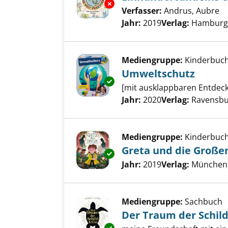
Exemplar-Details von Einhunde
Verfasser:
Andrus, Aubre
Su
Jahr:
2019
Verlag:
Hamburg,
Mediengruppe:
Kinderbuc
Umweltschutz
Exemplar-Details von Umwelts
[mit ausklappbaren Entdeck
Suche nach diesem Verfass
Jahr:
2020
Verlag:
Ravensbu
Mediengruppe:
Kinderbuc
Greta und die Große
Exemplar-Details von Greta un
Suche nach diesem Verfass
Jahr:
2019
Verlag:
München,
Mediengruppe:
Sachbuch
Der Traum der Schil