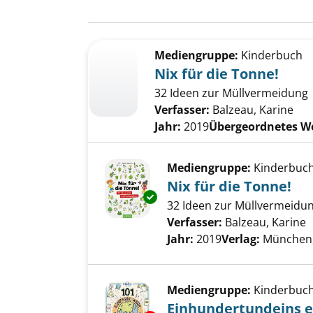
Suchergebnis
Zu den Suchfiltern springen
Mediengruppe:
Kinderbuch
Nix für die Tonne!
32 Ideen zur Müllvermeidung
Verfasser:
Balzeau, Karine
Jahr:
2019
Übergeordnetes W
Mediengruppe:
Kinderbuc
Nix für die Tonne!
Exemplar-Details von Nix für d
32 Ideen zur Müllvermeidu
Verfasser:
Balzeau, Karine
S
Jahr:
2019
Verlag:
München,
Mediengruppe:
Kinderbuc
Einhundertundeins ei