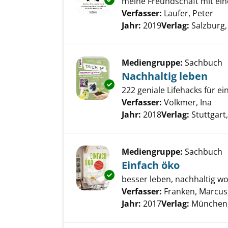
Exemplar-Details von Der Trau
meine Freundschaft mit ei
Verfasser:
Laufer, Peter
Suc
Jahr:
2019
Verlag:
Salzburg,
Mediengruppe:
Sachbuch
Nachhaltig leben
Exemplar-Details von Nachhalt
222 geniale Lifehacks für e
Verfasser:
Volkmer, Ina
Suc
Jahr:
2018
Verlag:
Stuttgart,
Mediengruppe:
Sachbuch
Einfach öko
Exemplar-Details von Einfach 
besser leben, nachhaltig wo
Verfasser:
Franken, Marcus
Jahr:
2017
Verlag:
München,