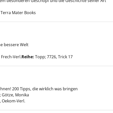
m der Schildkröte anzeigen
nem besonderen Geschöpf und die Geschichte seiner Art
he nach diesem Verfasser
 Terra Mater Books
ig leben anzeigen
ine bessere Welt
he nach diesem Verfasser
 Frech-Verl.
Reihe:
Topp; 7726, Trick 17
öko anzeigen
hnen! 200 Tipps, die wirklich was bringen
;
Götze, Monika
Suche nach diesem Verfasser
 Oekom-Verl.