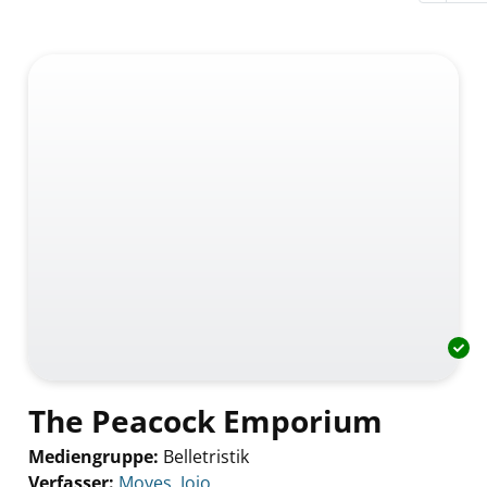
The Peacock Emporium
Mediengruppe:
Belletristik
Verfasser:
Suche nach diesem Verfasser
Moyes, Jojo