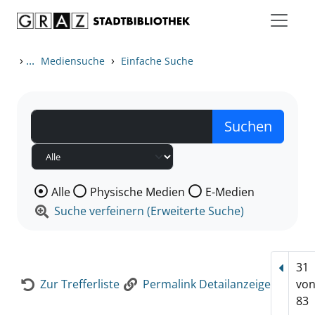
Zum Inhalt springen
Zur Detailanzeige springen
›
...
›
Mediensuche
Einfache Suche
Wählen Sie die Medienart nach der Sie suchen wollen
Alle
Physische Medien
E-Medien
Suche verfeinern (Erweiterte Suche)
31
Vorhe
Zur Trefferliste
Permalink Detailanzeige
vo
83