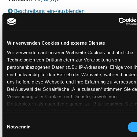
Beschreibung ein-/ausblenden
Mehr Informationen ein-/ausblenden
Wir verwenden Cookies und externe Dienste
Exemplare
Wir verwenden auf unserer Webseite Cookies und ähnliche
Technologien von Drittanbietern zur Verarbeitung von
Zweigstelle:
Zanklhof
personenbezogenen Daten (z.B.: IP-Adressen). Einige von i
sind notwendig für den Betrieb der Webseite, während ander
Signatur:
FS.E MOY
uns helfen, diese Webseite und Ihre Erfahrung zu verbessern
Standort 2:
Ausleihe
Bei Auswahl der Schaltfläche „Alle zulassen“ stimmen Sie de
Status:
Verfügbar
Verwendung aller Cookies und Dienste, sowohl von
Vorbestellungen:
0
Drittanbietern als auch den eigenen, zu. Bitte beachten Sie, 
Mediengruppe:
Belletristik
bei Verwendung von Diensten und Setzen von Cookies von
Drittanbietern, eine Verarbeitung in unsicheren Drittländern
Frist:
Einwilligungsauswahl
(Länder außerhalb des EWR ohne adäquates
Notwendig
Barcode:
2101SB00297
Datenschutzniveau) stattfinden kann. In diesem Zusammen