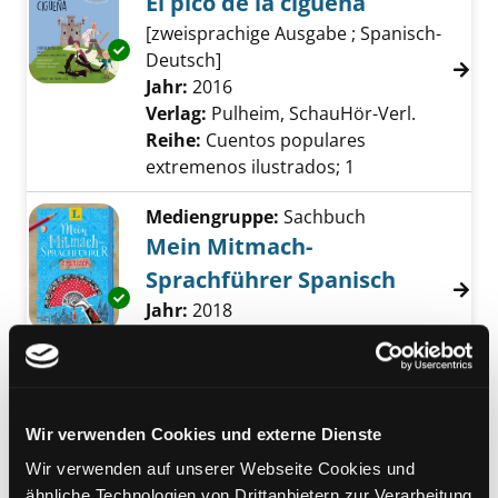
El pico de la cigüeña
[zweisprachige Ausgabe ; Spanisch-
Exemplar-Details von El pico de la cigüeña a
Deutsch]
Suche nach diesem Verfasser
Jahr:
2016
Verlag:
Pulheim, SchauHör-Verl.
Reihe:
Cuentos populares
extremenos ilustrados; 1
Mediengruppe:
Sachbuch
Mein Mitmach-
Sprachführer Spanisch
Exemplar-Details von Mein Mitmach-Sprachf
Suche nach diesem Verfasser
Jahr:
2018
Verlag:
München, Langenscheidt
Reihe:
Moments by Langenscheidt
Mediengruppe:
Wir verwenden Cookies und externe Dienste
Sprachtrainingspaket
Conversational castilian
Wir verwenden auf unserer Webseite Cookies und
Exemplar-Details von Conversational castilia
ähnliche Technologien von Drittanbietern zur Verarbeitung