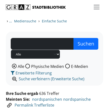
Zum Inhalt springen
Zu den Suchfiltern springen
Zur Trefferliste springen
›
...
›
Mediensuche
Einfache Suche
Wählen Sie die Medienart nach der Sie suchen wollen
Alle
Physische Medien
E-Medien
Erweiterte Filterung
Suche verfeinern (Erweiterte Suche)
Ihre Suche ergab
636 Treffer
Meinten Sie:
nordspanischen
nordspanische
Permalink Trefferliste