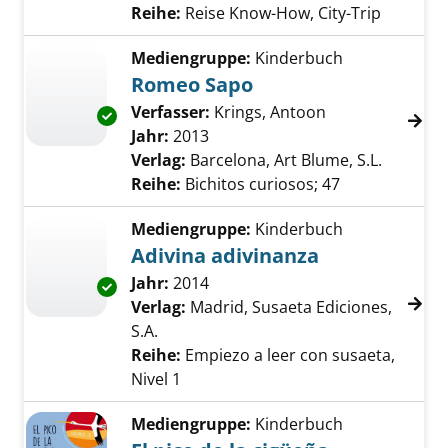
Reihe:
Reise Know-How, City-Trip
Mediengruppe:
Kinderbuch
Romeo Sapo
Verfasser:
Krings, Antoon
Suche nach die
Exemplar-Details von Romeo Sapo anzeigen
Jahr:
2013
Verlag:
Barcelona, Art Blume, S.L.
Reihe:
Bichitos curiosos; 47
Mediengruppe:
Kinderbuch
Adivina adivinanza
Suche nach diesem Verfasser
Jahr:
2014
Exemplar-Details von Adivina adivinanza anz
Verlag:
Madrid, Susaeta Ediciones,
S.A.
Reihe:
Empiezo a leer con susaeta,
Nivel 1
Mediengruppe:
Kinderbuch