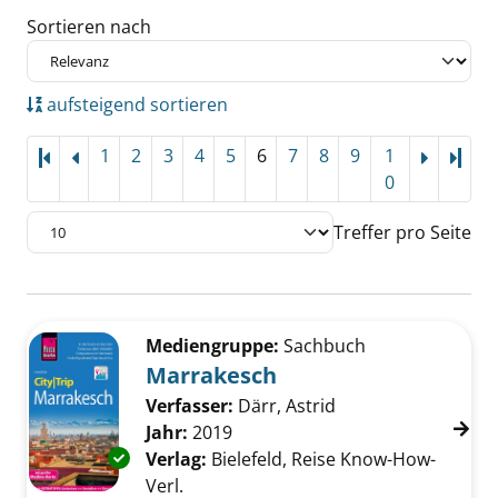
Sortieren nach
aufsteigend sortieren
1
2
3
4
5
6
7
8
9
1
Letz
0
Treffer pro Seite
Suchergebnis
Zu den Suchfiltern springen
Mediengruppe:
Sachbuch
Marrakesch
Verfasser:
Därr, Astrid
Suche nach diesem
Jahr:
2019
Exemplar-Details von Marrakesch anzeigen
Verlag:
Bielefeld, Reise Know-How-
Verl.