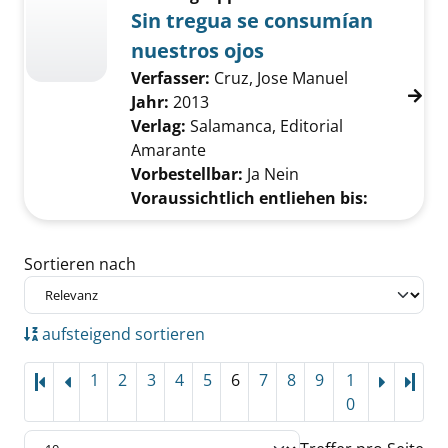
Sin tregua se consumían
nuestros ojos
Verfasser:
Cruz, Jose Manuel
Suche nach d
Jahr:
2013
Verlag:
Salamanca, Editorial
Amarante
Vorbestellbar:
Ja
Nein
Voraussichtlich entliehen bis:
Zu den Suchfiltern springen
Sortieren nach
aufsteigend sortieren
1
2
3
4
5
6
7
8
9
1
Letz
0