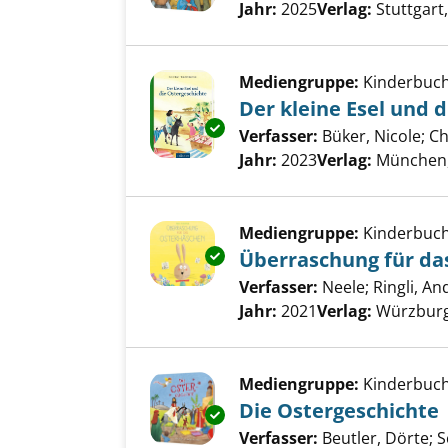
Jahr:
2025
Verlag:
Stuttgart
Mediengruppe:
Kinderbuc
Der kleine Esel und 
Exemplar-Details von Der klein
Verfasser:
Büker, Nicole
;
Ch
Jahr:
2023
Verlag:
München,
Mediengruppe:
Kinderbuc
Exemplar-Details von Überras
Überraschung für da
Verfasser:
Neele
;
Ringli, An
Jahr:
2021
Verlag:
Würzburg
Mediengruppe:
Kinderbuc
Die Ostergeschichte
Exemplar-Details von Die Oste
Verfasser:
Beutler, Dörte
;
S