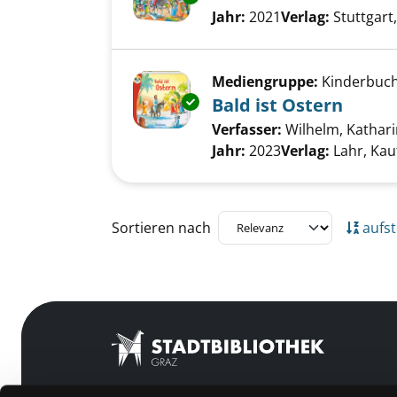
Suche nach diesem Verfass
Jahr:
2021
Verlag:
Stuttgart
Mediengruppe:
Kinderbuc
Exemplar-Details von Bald ist 
Bald ist Ostern
Verfasser:
Wilhelm, Kathar
Jahr:
2023
Verlag:
Lahr, Ka
Zu den Suchfiltern springen
Sortieren nach
aufst