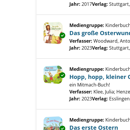
Jahr:
2017
Verlag:
Stuttgart
Mediengruppe:
Kinderbuc
Das große Osterwun
Exemplar-Details von Das gro
Verfasser:
Woodward, Anto
Jahr:
2023
Verlag:
Stuttgart
Mediengruppe:
Kinderbuc
Exemplar-Details von Hopp, ho
Hopp, hopp, kleiner 
ein Mitmach-Buch!
Verfasser:
Klee, Julia
;
Henze
Jahr:
2023
Verlag:
Esslingen
Mediengruppe:
Kinderbuc
Das erste Ostern
Exemplar-Details von Das erst