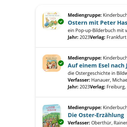
Suchergebnis
Zu den Suchfiltern springen
Mediengruppe:
Kinderbuc
Exemplar-Details von Ostern m
Ostern mit Peter Ha
ein Pop-up-Bilderbuch mit
Suche nach diesem Verfass
Jahr:
2023
Verlag:
Frankfurt
Mediengruppe:
Kinderbuc
Exemplar-Details von Auf einem
Auf einem Esel nach 
die Ostergeschichte in Bild
Verfasser:
Hanauer, Michae
Jahr:
2023
Verlag:
Freiburg,
Mediengruppe:
Kinderbuc
Die Oster-Erzählung
Exemplar-Details von Die Oste
Verfasser:
Oberthür, Raine