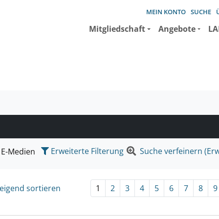
MEIN KONTO
SUCHE
Mitgliedschaft
Angebote
LA
e suchen wollen.
Erweiterte Filterung
Suche verfeinern (Erw
E-Medien
eigend sortieren
1
2
3
4
5
6
7
8
9