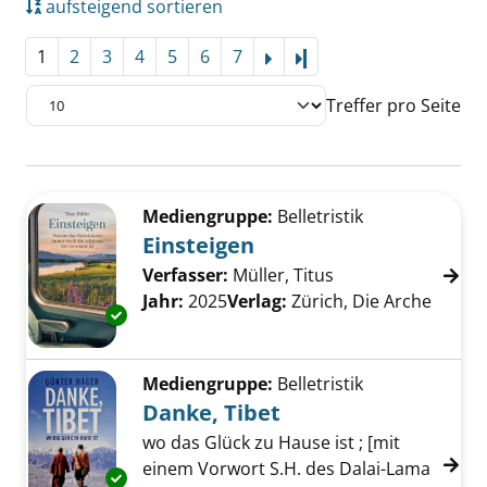
aufsteigend sortieren
1
2
3
4
5
6
7
Letzte Seite
Treffer pro Seite
Suchergebnis
Zu den Suchfiltern springen
Mediengruppe:
Belletristik
Einsteigen
Verfasser:
Müller, Titus
Suche nach diesem
Jahr:
2025
Verlag:
Zürich, Die Arche
Exemplar-Details von Einsteigen anzeigen
Mediengruppe:
Belletristik
Danke, Tibet
wo das Glück zu Hause ist ; [mit
einem Vorwort S.H. des Dalai-Lama
Exemplar-Details von Danke, Tibet anzeigen