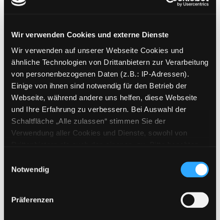
Am Ende der Reise
Roman
Verfasser:
Docx, Edward
Suche nach dies
Wir verwenden Cookies und externe Dienste
Exemplar-Details von Am Ende der Reise anz
Jahr:
2017
Wir verwenden auf unserer Webseite Cookies und
Verlag:
Zürich, Kein u. Aber
ähnliche Technologien von Drittanbietern zur Verarbeitung
von personenbezogenen Daten (z.B.: IP-Adressen).
Mediengruppe:
Belletristik
Einige von ihnen sind notwendig für den Betrieb der
Im Licht der roten Erde
Webseite, während andere uns helfen, diese Webseite
ein Australien-Roman
Exemplar-Details von Im Licht der roten Erde
und Ihre Erfahrung zu verbessern. Bei Auswahl der
Verfasser:
Morrissey, Di
Suche nach diese
Schaltfläche „Alle zulassen“ stimmen Sie der
Jahr:
2011
Verlag:
Augsburg, Jokers
Verwendung aller Cookies und Dienste, sowohl von
Drittanbietern als auch den eigenen, zu. Bitte beachten
Mediengruppe:
Belletristik
Sie, dass bei Verwendung von Diensten und Setzen von
Einwilligungsauswahl
Schafe im Schnee
Cookies von Drittanbietern, eine Verarbeitung in
Notwendig
ein Färöer-Roman
unsicheren Drittländern (Länder außerhalb des EWR
Verfasser:
Breiðfjörð, Huldar
Suche nach 
ohne adäquates Datenschutzniveau) stattfinden kann. In
Präferenzen
Exemplar-Details von Schafe im Schnee anze
Jahr:
2013
diesem Zusammenhang können aktuell Risiken für
Verlag:
Berlin, Aufbau-Verl.
Betroffene nicht vollständig ausgeschlossen werden.