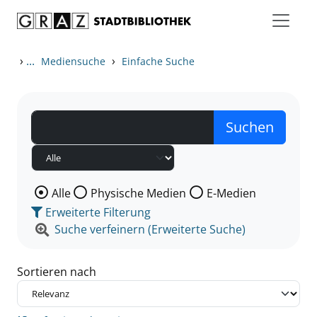
Zum Inhalt springen
Zu den Suchfiltern springen
Zur Trefferliste springen
›
...
›
Mediensuche
Einfache Suche
Wählen Sie die Medienart nach der Sie suchen wollen
Alle
Physische Medien
E-Medien
Erweiterte Filterung
Suche verfeinern (Erweiterte Suche)
Sortieren nach