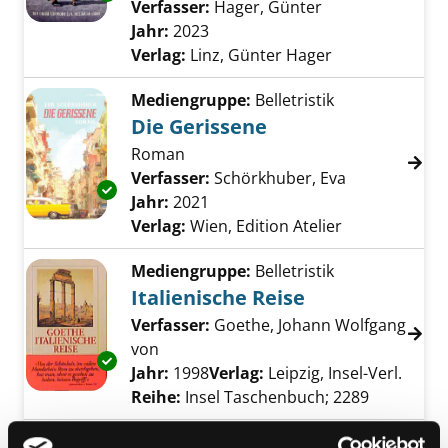
Verfasser:
Hager, Günter
Suche nach dies
Jahr:
2023
Verlag:
Linz, Günter Hager
Mediengruppe:
Belletristik
Die Gerissene
Roman
Verfasser:
Schörkhuber, Eva
Suche nach d
Exemplar-Details von Die Gerissene anzeigen
Jahr:
2021
Verlag:
Wien, Edition Atelier
Mediengruppe:
Belletristik
Italienische Reise
Verfasser:
Goethe, Johann Wolfgang
von
Suche nach diesem Verfasser
Exemplar-Details von Italienische Reise anze
Jahr:
1998
Verlag:
Leipzig, Insel-Verl.
Reihe:
Insel Taschenbuch; 2289
Mediengruppe:
Belletristik