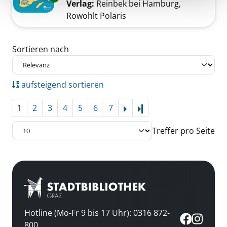
Verlag:
Reinbek bei Hamburg,
Rowohlt Polaris
Zu den Suchfiltern springen
Sortieren nach
aufsteigend sortieren
1
2
3
4
5
6
7
Letzte Seite
Treffer pro Seite
Hotline (Mo-Fr 9 bis 17 Uhr): 0316 872-
800