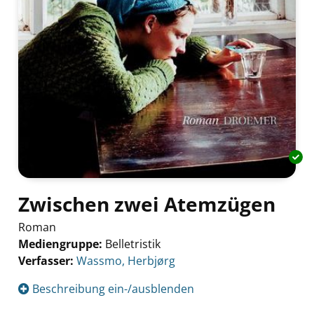
Zwischen zwei Atemzügen
Roman
Mediengruppe:
Belletristik
Verfasser:
Suche nach diesem Verfasser
Wassmo, Herbjørg
Beschreibung ein-/ausblenden