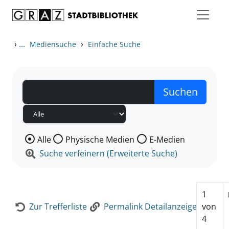
Zum Inhalt springen
Zur Detailanzeige springen
›
...
›
Mediensuche
Einfache Suche
Wählen Sie die Medienart nach der Sie suchen wollen
Alle
Physische Medien
E-Medien
Suche verfeinern (Erweiterte Suche)
1
Zur Trefferliste
Permalink Detailanzeige
von
4