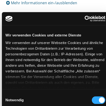
Mehr Informationen ein-/ausblenden
Exemplare
Zweigstelle:
Ost - Schillerstraße
Wir verwenden Cookies und externe Dienste
Signatur:
DR WAS
Wir verwenden auf unserer Webseite Cookies und ähnliche
Standort 2:
Ausleihe
Technologien von Drittanbietern zur Verarbeitung von
personenbezogenen Daten (z.B.: IP-Adressen). Einige von
Status:
Verfügbar
ihnen sind notwendig für den Betrieb der Webseite, während
Vorbestellungen:
0
andere uns helfen, diese Webseite und Ihre Erfahrung zu
Mediengruppe:
Belletristik
verbessern. Bei Auswahl der Schaltfläche „Alle zulassen“
Frist:
stimmen Sie der Verwendung aller Cookies und Dienste,
Barcode:
0906BU00234
sowohl von Drittanbietern als auch den eigenen, zu. Bitte
beachten Sie, dass bei Verwendung von Diensten und
Standort 3:
Setzen von Cookies von Drittanbietern, eine Verarbeitung in
Einwilligungsauswahl
unsicheren Drittländern (Länder außerhalb des EWR ohne
Notwendig
adäquates Datenschutzniveau) stattfinden kann. In diesem