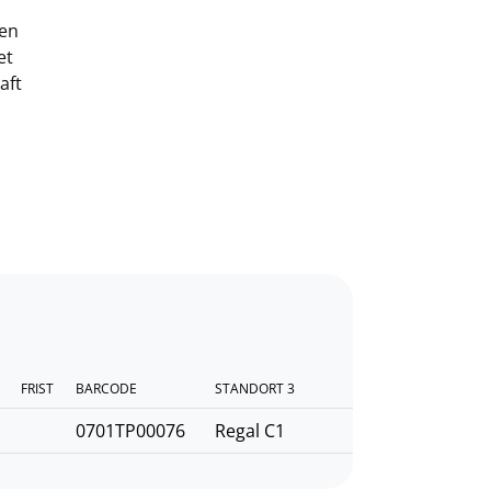
ren
et
aft
FRIST
BARCODE
STANDORT 3
0701TP00076
Regal C1