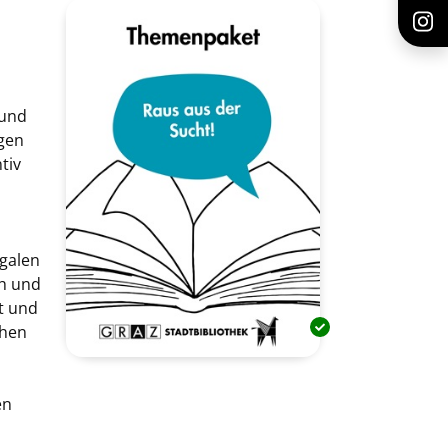
 und
gen
tiv
egalen
üh und
t und
ühen
en