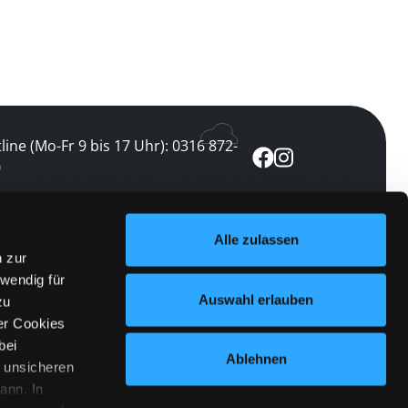
line (Mo-Fr 9 bis 17 Uhr): 0316 872-
0
ewsletter abonnieren
Alle zulassen
n zur
 keine Veranstaltung verpassen
wendig für
etzt abonnieren
Auswahl erlauben
zu
er Cookies
bei
Ablehnen
n unsicheren
ann. In