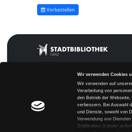
Vorbestellen
Wir verwenden Cookies u
Mitgliedschaft
Feedback
Wir verwenden auf unserer
Angebote
Kontakt
Verarbeitung von personen
LABUKA
Über uns
den Betrieb der Webseite,
verbessern. Bei Auswahl d
[kju:b]
Jobs
und Dienste, sowohl von Dr
News
Medienwunsch
Verwendung von Diensten u
Drittländern (Länder auße
Veranstaltungen
FAQs