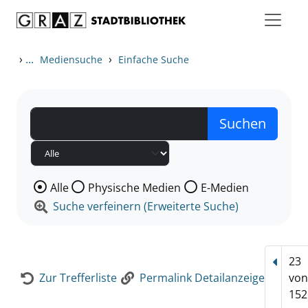
Zum Inhalt springen
Zur Detailanzeige springen
›
...
›
Mediensuche
Einfache Suche
Wählen Sie die Medienart nach der Sie suchen wollen
Alle
Physische Medien
E-Medien
Suche verfeinern (Erweiterte Suche)
23
Vorhe
Zur Trefferliste
Permalink Detailanzeige
vo
152