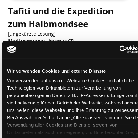
Tafiti und die Expedition
zum Halbmondsee
[ungekürzte Lesung]
Mediengruppe:
Literatur CD
Verfasser:
Suche nach diesem Verfasser
Boehme, Julia
Beschreibung ein-/ausblenden
Wir verwenden Cookies und externe Dienste
Mehr Informationen ein-/ausblenden
Wir verwenden auf unserer Webseite Cookies und ähnliche
Technologien von Drittanbietern zur Verarbeitung von
personenbezogenen Daten (z.B.: IP-Adressen). Einige von i
Exemplare
sind notwendig für den Betrieb der Webseite, während ander
uns helfen, diese Webseite und Ihre Erfahrung zu verbessern
Zweigstelle:
Ost - Schillerstraße
Bei Auswahl der Schaltfläche „Alle zulassen“ stimmen Sie de
Verwendung aller Cookies und Dienste, sowohl von
Signatur:
TD.JE.J BOE
Drittanbietern als auch den eigenen, zu. Bitte beachten Sie, 
Standort 2:
Ausleihe