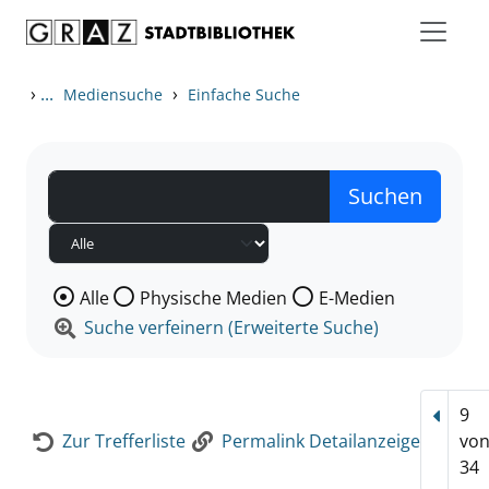
Zum Inhalt springen
Zur Detailanzeige springen
›
...
›
Mediensuche
Einfache Suche
Wählen Sie die Medienart nach der Sie suchen wollen
Alle
Physische Medien
E-Medien
Suche verfeinern (Erweiterte Suche)
9
Vorhe
Zur Trefferliste
Permalink Detailanzeige
vo
34