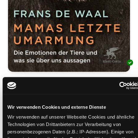
Mamas letzte Umarmung
die Emotionen der Tiere und was sie über uns
aussagen
Wir verwenden Cookies und externe Dienste
Mediengruppe:
Sachbuch
Verfasser:
Suche nach diesem Verfasser
Waal, Frans B. M. de
Wir verwenden auf unserer Webseite Cookies und ähnliche
Technologien von Drittanbietern zur Verarbeitung von
Beschreibung ein-/ausblenden
personenbezogenen Daten (z.B.: IP-Adressen). Einige von