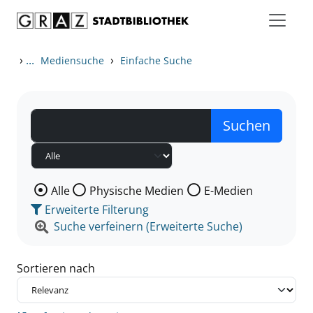
Zum Inhalt springen
Zu den Suchfiltern springen
Zur Trefferliste springen
›
...
›
Mediensuche
Einfache Suche
Wählen Sie die Medienart nach der Sie suchen wollen
Alle
Physische Medien
E-Medien
Erweiterte Filterung
Suche verfeinern (Erweiterte Suche)
Sortieren nach