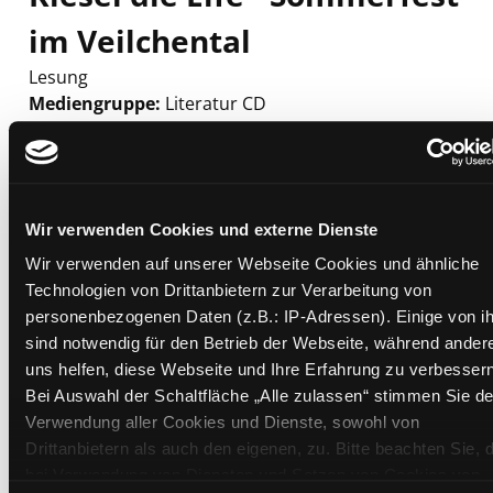
im Veilchental
Lesung
Mediengruppe:
Literatur CD
Verfasser:
Suche nach diesem Verfasser
Blazon, Nina
Beschreibung ein-/ausblenden
Mehr Informationen ein-/ausblenden
Wir verwenden Cookies und externe Dienste
Wir verwenden auf unserer Webseite Cookies und ähnliche
Technologien von Drittanbietern zur Verarbeitung von
personenbezogenen Daten (z.B.: IP-Adressen). Einige von i
Exemplare
sind notwendig für den Betrieb der Webseite, während ander
uns helfen, diese Webseite und Ihre Erfahrung zu verbessern
Zweigstelle:
West - Eggenberg
Bei Auswahl der Schaltfläche „Alle zulassen“ stimmen Sie de
Signatur:
TD.JE.J BLA
Verwendung aller Cookies und Dienste, sowohl von
Standort 2:
Ausleihe
Drittanbietern als auch den eigenen, zu. Bitte beachten Sie, 
Status:
Verfügbar
bei Verwendung von Diensten und Setzen von Cookies von