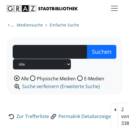
Zum Inhalt springen
Zur Detailanzeige springen
›
...
›
Mediensuche
Einfache Suche
Wählen Sie die Medienart nach der Sie suchen wollen
Alle
Physische Medien
E-Medien
Suche verfeinern (Erweiterte Suche)
2
Vorhe
Zur Trefferliste
Permalink Detailanzeige
vo
338