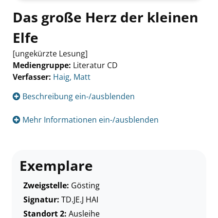
Das große Herz der kleinen
Elfe
[ungekürzte Lesung]
Mediengruppe:
Literatur CD
Verfasser:
Suche nach diesem Verfasser
Haig, Matt
Beschreibung ein-/ausblenden
Mehr Informationen ein-/ausblenden
Exemplare
Zweigstelle:
Gösting
Signatur:
TD.JE.J HAI
Standort 2:
Ausleihe