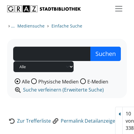
Zum Inhalt springen
Zur Detailanzeige springen
›
...
›
Mediensuche
Einfache Suche
Wählen Sie die Medienart nach der Sie suchen wollen
Alle
Physische Medien
E-Medien
Suche verfeinern (Erweiterte Suche)
10
Vorhe
Zur Trefferliste
Permalink Detailanzeige
vo
338