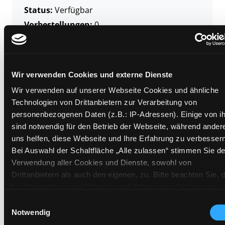
Status:
Verfügbar
Vorbestellungen:
0
Mediengruppe:
Literatur CD
Frist:
Barcode:
2202SB00676
Wir verwenden Cookies und externe Dienste
Standort 3:
Wir verwenden auf unserer Webseite Cookies und ähnliche
Technologien von Drittanbietern zur Verarbeitung von
personenbezogenen Daten (z.B.: IP-Adressen). Einige von i
sind notwendig für den Betrieb der Webseite, während ander
Zweigstelle:
Süd - Lauzilgasse
uns helfen, diese Webseite und Ihre Erfahrung zu verbessern
Signatur:
TD.JE.J HAI
Bei Auswahl der Schaltfläche „Alle zulassen“ stimmen Sie de
Standort 2:
Ausleihe
Verwendung aller Cookies und Dienste, sowohl von
Status:
Verfügbar
Drittanbietern als auch den eigenen, zu. Bitte beachten Sie, 
bei Verwendung von Diensten und Setzen von Cookies von
Vorbestellungen:
0
Drittanbietern, eine Verarbeitung in unsicheren Drittländern
Einwilligungsauswahl
Mediengruppe:
Literatur CD
(Länder außerhalb des EWR ohne adäquates
Notwendig
Frist:
Datenschutzniveau) stattfinden kann. In diesem Zusammen