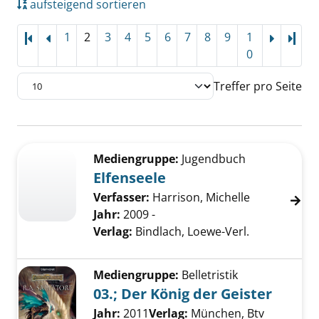
aufsteigend sortieren
1
2
3
4
5
6
7
8
9
1
Letz
0
Treffer pro Seite
Suchergebnis
Zu den Suchfiltern springen
Mediengruppe:
Jugendbuch
Elfenseele
Verfasser:
Harrison, Michelle
Jahr:
2009 -
Verlag:
Bindlach, Loewe-Verl.
Mediengruppe:
Belletristik
03.; Der König der Geister
Suche nach diesem Verfasser
Jahr:
2011
Verlag:
München, Btv