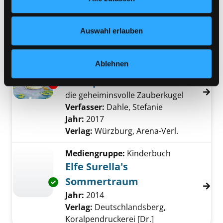
Verlag:
Wien, G. u. G.
Nähere Informationen finden Sie in unserer
Buchvertriebges.
Datenschutzerklärung
und in unserem
Impressum
.
Reihe:
Lesezug, Vor- und Mitlesen
Auswahl erlauben
Mediengruppe:
Kinderbuch
Ablehnen
Lilia, die kleine
Elbenprinzessin
Exemplar-Details von Lilia, die kleine Elbenp
die geheiminsvolle Zauberkugel
Verfasser:
Dahle, Stefanie
Suche nach die
Jahr:
2017
Verlag:
Würzburg, Arena-Verl.
Mediengruppe:
Kinderbuch
Elfe Surella's
Sommertraum
Exemplar-Details von Elfe Surella's Sommer
Suche nach diesem Verfasser
Jahr:
2014
Verlag:
Deutschlandsberg,
Koralpendruckerei [Dr.]