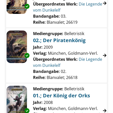
Übergeordnetes Werk:
Die Legende
Exemplar-Details von 03.; Der König der Geis
vom Dunkelelf
Bandangabe:
03.
Reihe:
Blanvalet; 26619
Mediengruppe:
Belletristik
02.; Der Piratenkönig
Suche nach diesem Verfasser
Jahr:
2009
Verlag:
München, Goldmann-Verl.
Exemplar-Details von 02.; Der Piratenkönig a
Übergeordnetes Werk:
Die Legende
vom Dunkelelf
Bandangabe:
02.
Reihe:
Blanvalet; 26618
Mediengruppe:
Belletristik
01.; Der König der Orks
Suche nach diesem Verfasser
Jahr:
2008
Verlag:
München, Goldmann-Verl.
Exemplar-Details von 01.; Der König der Orks