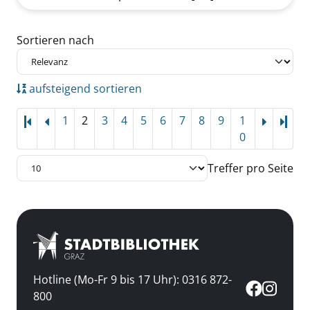
Zu den Suchfiltern springen
Sortieren nach
aufsteigend sortieren
1
2
3
4
5
6
7
8
9
1
Letz
0
Treffer pro Seite
Hotline (Mo-Fr 9 bis 17 Uhr): 0316 872-
800