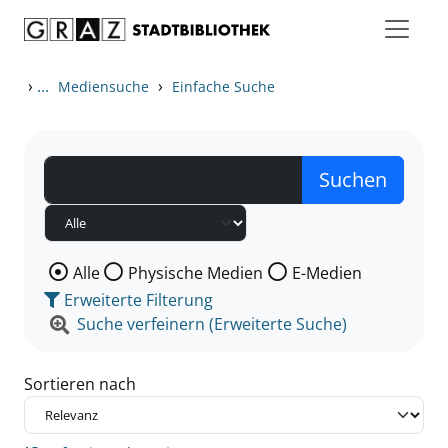
Zum Inhalt springen
Zu den Suchfiltern springen
Zur Trefferliste springen
›
...
›
Mediensuche
Einfache Suche
Wählen Sie die Medienart nach der Sie suchen wollen
Alle
Physische Medien
E-Medien
Erweiterte Filterung
Suche verfeinern (Erweiterte Suche)
Sortieren nach