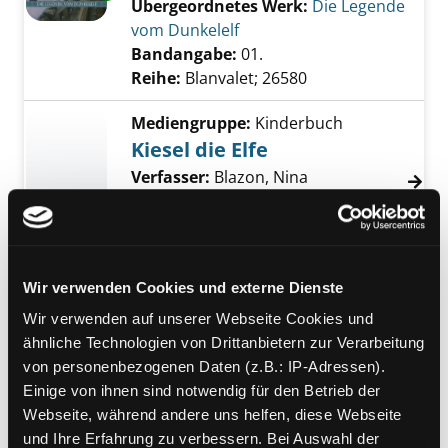
Übergeordnetes Werk:
Die Legende
vom Dunkelelf
Bandangabe:
01.
Reihe:
Blanvalet; 26580
Mediengruppe:
Kinderbuch
Kiesel die Elfe
Verfasser:
Blazon, Nina
Jahr:
2019 -
Verlag:
M&#252;nchen, Cbj-Verl.
Mediengruppe:
Kinderbuch
Wir verwenden Cookies und externe Dienste
Das Geheimnis auf dem
Wir verwenden auf unserer Webseite Cookies und
Balkon
ähnliche Technologien von Drittanbietern zur Verarbeitung
von personenbezogenen Daten (z.B.: IP-Adressen).
Leonie Looping
Einige von ihnen sind notwendig für den Betrieb der
Verfasser:
Stronk, Cally
;
Kitzing,
Webseite, während andere uns helfen, diese Webseite
Constanze v.
und Ihre Erfahrung zu verbessern. Bei Auswahl der
Jahr:
2017