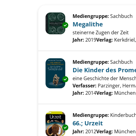
Suchergebnis
Zu den Suchfiltern springen
Mediengruppe:
Sachbuch
Megalithe
Exemplar-Details von Megalith
steinerne Zugen der Zeit
Suche nach diesem Verfass
Jahr:
2019
Verlag:
Kerkdriel
Mediengruppe:
Sachbuch
Die Kinder des Prom
eine Geschichte der Menschh
Exemplar-Details von Die Kin
Verfasser:
Parzinger, Her
Jahr:
2014
Verlag:
München,
Mediengruppe:
Kinderbuc
66.; Urzeit
Exemplar-Details von 66.; Urze
Suche nach diesem Verfass
Jahr:
2012
Verlag:
München,