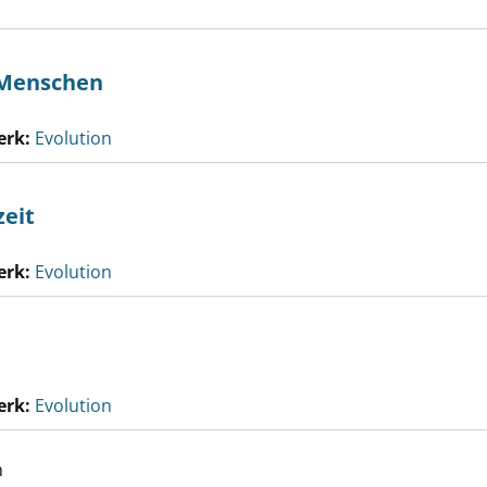
 Menschen
erk:
Evolution
zeit
erk:
Evolution
erk:
Evolution
h
en der frühen Menschen anzeigen