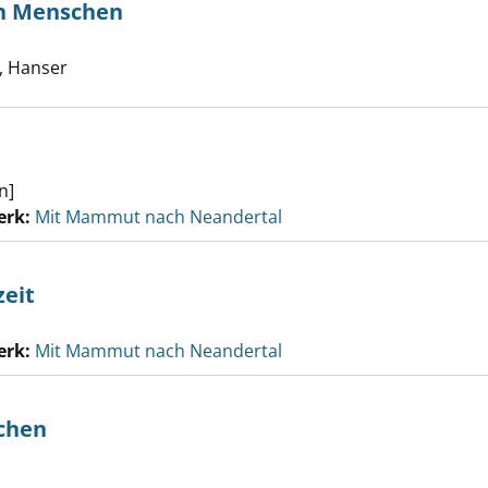
en Menschen
che nach diesem Verfasser
 Hanser
n]
erk:
Mit Mammut nach Neandertal
zeit
erk:
Mit Mammut nach Neandertal
chen