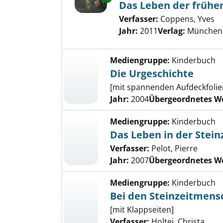
Das Leben der früh
Verfasser:
Coppens, Yves
Su
Jahr:
2011
Verlag:
München,
Mediengruppe:
Kinderbuch
Die Urgeschichte
[mit spannenden Aufdeckfolie
Jahr:
2004
Übergeordnetes W
Mediengruppe:
Kinderbuch
Das Leben in der Stein
Verfasser:
Pelot, Pierre
Jahr:
2007
Übergeordnetes W
Mediengruppe:
Kinderbuch
Bei den Steinzeitmens
[mit Klappseiten]
Verfasser:
Holtei, Christa