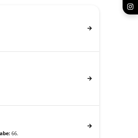
abe:
66.