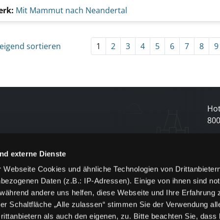
erk:
Mit Mammut nach Neandertal
eigend sortieren
1
2
3
4
5
6
7
8
9
Hot
80
N
nd externe Dienste
 Webseite Cookies und ähnliche Technologien von Drittanbieter
und
bezogenen Daten (z.B.: IP-Adressen). Einige von ihnen sind not
j
 während andere uns helfen, diese Webseite und Ihre Erfahrung 
er Schaltfläche „Alle zulassen“ stimmen Sie der Verwendung all
ittanbietern als auch den eigenen, zu. Bitte beachten Sie, dass 