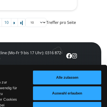
10
Treffer pro Seite
Letzte Seite
line (Mo-Fr 9 bis 17 Uhr): 0316 872-
0
ewsletter abonnieren
Alle zulassen
n zur
 keine Veranstaltung verpassen
wendig für
etzt abonnieren
Auswahl erlauben
zu
er Cookies
bei