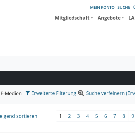
MEIN KONTO
SUCHE
Mitgliedschaft
Angebote
LA
e suchen wollen.
Erweiterte Filterung
Suche verfeinern (Erw
E-Medien
eigend sortieren
1
2
3
4
5
6
7
8
9