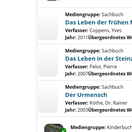
Mediengruppe:
Sachbuch
Das Leben der frühen
Verfasser:
Coppens, Yves
Jahr:
2011
Übergeordnetes W
Mediengruppe:
Sachbuch
Das Leben in der Stein
Verfasser:
Pelot, Pierre
Jahr:
2007
Übergeordnetes W
Mediengruppe:
Sachbuch
Der Urmensch
Verfasser:
Köthe, Dr. Rainer
Jahr:
2003
Übergeordnetes W
Mediengruppe:
Kinderbuc
Exemplar-Details von Das Leb