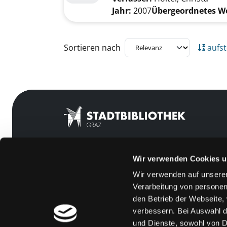
Jahr:
2007
Übergeordnetes W
Zu den Suchfiltern springen
Sortieren nach
aufst
Wir verwenden Cookies u
Mitgliedschaft
Feedback
Wir verwenden auf unserer
Angebote
Kontakt
Verarbeitung von personen
LABUKA
Über uns
den Betrieb der Webseite,
verbessern. Bei Auswahl d
[kju:b]
Jobs
und Dienste, sowohl von Dr