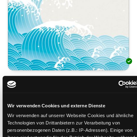
Ganbatte
tu es mit ganzem Herzen : das japanische
Geheimnis von Resilienz und Willensstärke
Mediengruppe:
Sachbuch
Wir verwenden Cookies und externe Dienste
Verfasser:
Suche nach diesem Verfasser
Suzuki, Nobuo (Verfasser)
Wir verwenden auf unserer Webseite Cookies und ähnliche
Technologien von Drittanbietern zur Verarbeitung von
Beschreibung ein-/ausblenden
personenbezogenen Daten (z.B.: IP-Adressen). Einige von