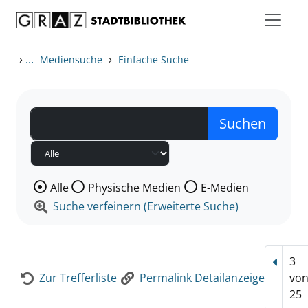
Zum Inhalt springen
Zur Detailanzeige springen
›
...
›
Mediensuche
Einfache Suche
Wählen Sie die Medienart nach der Sie suchen wollen
Alle
Physische Medien
E-Medien
Suche verfeinern (Erweiterte Suche)
3
Vorhe
Zur Trefferliste
Permalink Detailanzeige
vo
25