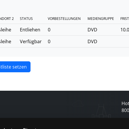
NDORT 2
STATUS
VORBESTELLUNGEN
MEDIENGRUPPE
FRIST
leihe
Entliehen
0
DVD
10.
leihe
Verfügbar
0
DVD
tliste setzen
Hot
80