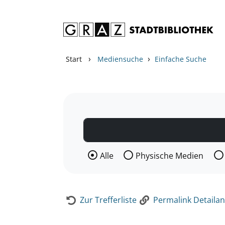
Zum Inhalt springen
Zur Detailanzeige springen
›
›
Start
Mediensuche
Einfache Suche
Wählen Sie die Medienart nach der Si
Alle
Physische Medien
Zur Trefferliste
Permalink Detailan