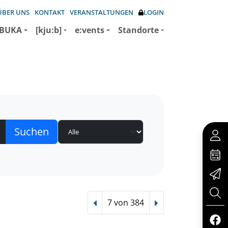
ÜBER UNS
KONTAKT
VERANSTALTUNGEN
LOGIN
BUKA
[kju:b]
e:vents
Standorte
7 von 384
Vorheriger Treffer
Nächster Treffer