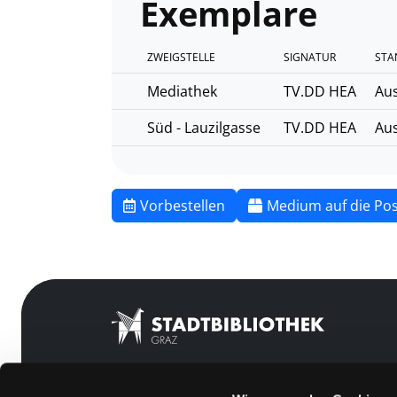
Exemplare
ZWEIGSTELLE
SIGNATUR
STA
Mediathek
TV.DD HEA
Aus
Süd - Lauzilgasse
TV.DD HEA
Aus
Vorbestellen
Medium auf die Pos