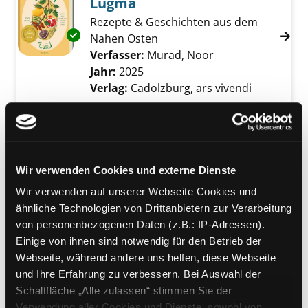
Lugma
Rezepte & Geschichten aus dem
Exemplar-Details von Lugma anzeigen
Nahen Osten
Verfasser:
Murad, Noor
Suche nach diese
Jahr:
2025
Verlag:
Cadolzburg, ars vivendi
Mediengruppe:
Blu-ray Disc
Killer Elite
Möge der Beste überleben
Exemplar-Details von Killer Elite anzeigen
Wir verwenden Cookies und externe Dienste
Verfasser:
McKendry, Gary [Regie]
Suche n
Jahr:
2012
Wir verwenden auf unserer Webseite Cookies und
Verlag:
Grünwald, Concorde Home
ähnliche Technologien von Drittanbietern zur Verarbeitung
Entertainment
von personenbezogenen Daten (z.B.: IP-Adressen).
Einige von ihnen sind notwendig für den Betrieb der
Mediengruppe:
Belletristik
Webseite, während andere uns helfen, diese Webseite
Die Geschichte der
und Ihre Erfahrung zu verbessern. Bei Auswahl der
schweigenden Frauen
Schaltfläche „Alle zulassen“ stimmen Sie der
Verwendung aller Cookies und Dienste, sowohl von