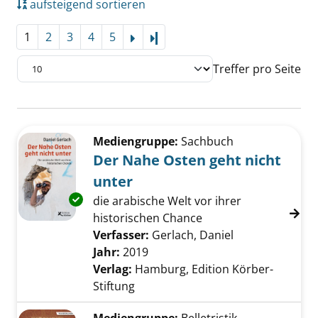
aufsteigend sortieren
1
2
3
4
5
Letzte Seite
Treffer pro Seite
Suchergebnis
Zu den Suchfiltern springen
Mediengruppe:
Sachbuch
Der Nahe Osten geht nicht
unter
Exemplar-Details von Der Nahe Osten geht ni
die arabische Welt vor ihrer
historischen Chance
Verfasser:
Gerlach, Daniel
Suche nach die
Jahr:
2019
Verlag:
Hamburg, Edition Körber-
Stiftung