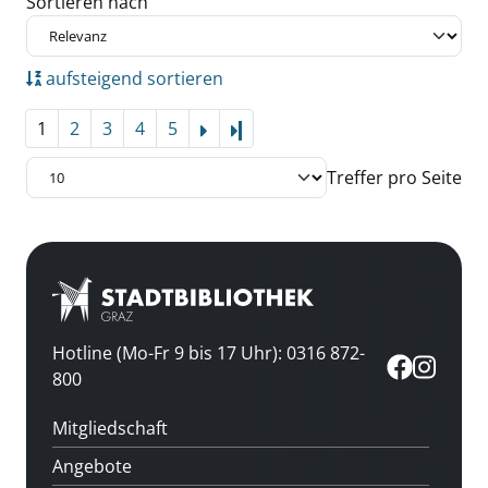
Zu den Suchfiltern springen
Sortieren nach
aufsteigend sortieren
1
2
3
4
5
Letzte Seite
Treffer pro Seite
Hotline (Mo-Fr 9 bis 17 Uhr): 0316 872-
800
Mitgliedschaft
Angebote