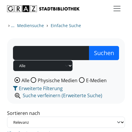
Zum Inhalt springen
Zu den Suchfiltern springen
Zur Trefferliste springen
›
...
›
Mediensuche
Einfache Suche
Wählen Sie die Medienart nach der Sie suchen wollen
Alle
Physische Medien
E-Medien
Erweiterte Filterung
Suche verfeinern (Erweiterte Suche)
Sortieren nach