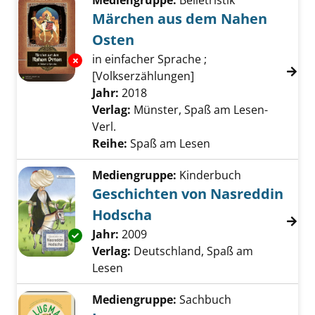
Mediengruppe:
Belletristik
Märchen aus dem Nahen
Osten
in einfacher Sprache ;
Exemplar-Details von Märchen aus dem Nah
[Volkserzählungen]
Suche nach diesem Verfasser
Jahr:
2018
Verlag:
Münster, Spaß am Lesen-
Verl.
Reihe:
Spaß am Lesen
Mediengruppe:
Kinderbuch
Geschichten von Nasreddin
Hodscha
Suche nach diesem Verfasser
Jahr:
2009
Exemplar-Details von Geschichten von Nasr
Verlag:
Deutschland, Spaß am
Lesen
Mediengruppe:
Sachbuch