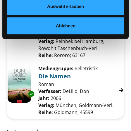
Datenschutzerklärung
und in unserem
Impressum
.
Mediengruppe:
Sachbuch
Auswahl erlauben
Licht aus dem Osten
eine neue Geschichte der Welt
Exemplar-Details von Licht aus dem Osten a
Ablehnen
Verfasser:
Frankopan, Peter
Suche nach d
Jahr:
2017
Verlag:
Reinbek bei Hamburg,
Rowohlt Taschenbuch-Verl.
Reihe:
Rororo; 63167
Mediengruppe:
Belletristik
Die Namen
Roman
Verfasser:
DeLillo, Don
Suche nach diesem
Exemplar-Details von Die Namen anzeigen
Jahr:
2006
Verlag:
München, Goldmann-Verl.
Reihe:
Goldmann; 45599