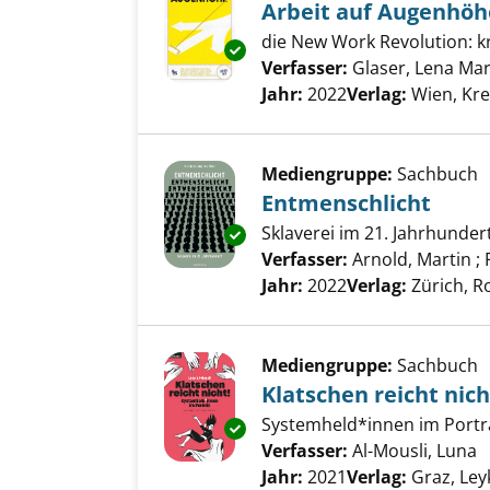
Arbeit auf Augenhöh
die New Work Revolution: k
Exemplar-Details von Arbeit a
Verfasser:
Glaser, Lena Mar
Jahr:
2022
Verlag:
Wien, Kre
Mediengruppe:
Sachbuch
Entmenschlicht
Sklaverei im 21. Jahrhunder
Exemplar-Details von Entmensc
Verfasser:
Arnold, Martin
;
Jahr:
2022
Verlag:
Zürich, R
Mediengruppe:
Sachbuch
Klatschen reicht nich
Systemheld*innen im Portr
Exemplar-Details von Klatschen
Verfasser:
Al-Mousli, Luna
S
Jahr:
2021
Verlag:
Graz, Le