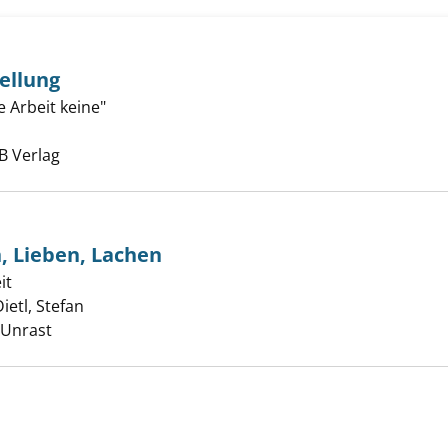
ellung
ng auf Bestellung anzeigen
e Arbeit keine"
uche nach diesem Verfasser
B Verlag
, Lieben, Lachen
it
t zum Leben, Lieben, Lachen anzeigen
ietl, Stefan
Suche nach diesem Verfasser
 Unrast