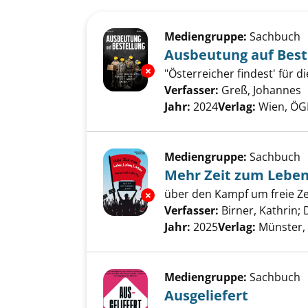
Suchergebnis
Zu den Suchfiltern springen
Mediengruppe:
Sachbuch
Ausbeutung auf Best
Exemplar-Details von Ausbeutu
"Österreicher findest' für di
Verfasser:
Greß, Johannes
S
Jahr:
2024
Verlag:
Wien, ÖG
Mediengruppe:
Sachbuch
Mehr Zeit zum Leben
über den Kampf um freie Ze
Exemplar-Details von Mehr Zei
Verfasser:
Birner, Kathrin
;
D
Jahr:
2025
Verlag:
Münster,
Mediengruppe:
Sachbuch
Ausgeliefert