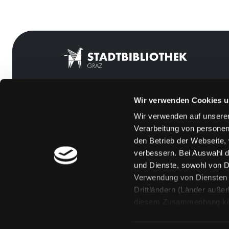
Wir verwenden Cookies u
Mitgliedschaft
Feedback
Wir verwenden auf unserer
Angebote
Kontakt
Verarbeitung von personen
LABUKA
Über uns
den Betrieb der Webseite,
verbessern. Bei Auswahl d
[kju:b]
Jobs
und Dienste, sowohl von Dr
News
Medienwunsch
Verwendung von Diensten u
Drittländern (Länder auße
Veranstaltungen
FAQs
diesem Zusammenhang könne
Standorte
Überweisungsdat
Eine Verarbeitung durch so
erteilen („Auswahl erlaube