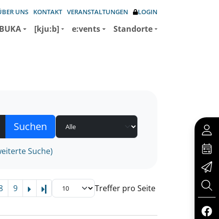
ÜBER UNS
KONTAKT
VERANSTALTUNGEN
LOGIN
BUKA
[kju:b]
e:vents
Standorte
eiterte Suche)
8
9
Treffer pro Seite
Letzte Seite