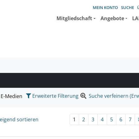
MEIN KONTO
SUCHE
Mitgliedschaft
Angebote
LA
e suchen wollen.
Erweiterte Filterung
Suche verfeinern (Erw
E-Medien
eigend sortieren
1
2
3
4
5
6
7