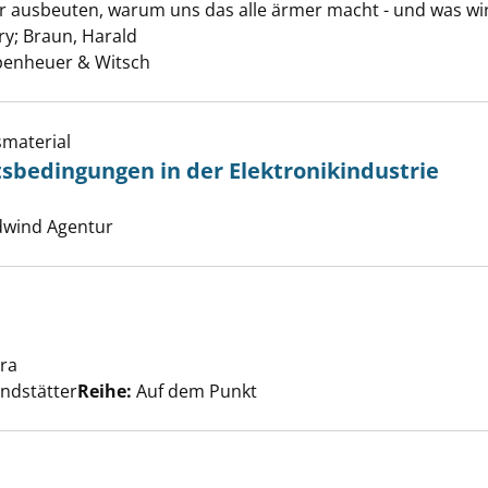
rer ausbeuten, warum uns das alle ärmer macht - und was w
ert anzeigen
ry
;
Braun, Harald
Suche nach diesem Verfasser
epenheuer & Witsch
smaterial
tsbedingungen in der Elektronikindustrie
che nach diesem Verfasser
u den Arbeitsbedingungen in der Elektronikindustrie anzei
dwind Agentur
r arbeiten anzeigen
ara
Suche nach diesem Verfasser
ndstätter
Reihe:
Auf dem Punkt