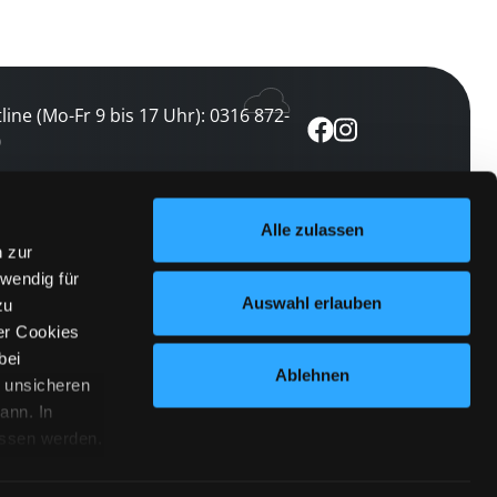
line (Mo-Fr 9 bis 17 Uhr): 0316 872-
0
ewsletter abonnieren
Alle zulassen
n zur
 keine Veranstaltung verpassen
wendig für
etzt abonnieren
Auswahl erlauben
zu
er Cookies
bei
Ablehnen
n unsicheren
ann. In
ossen werden.
Cookies
|
Impressum
|
Datenschutz
willigung
anmelden
 Punkt