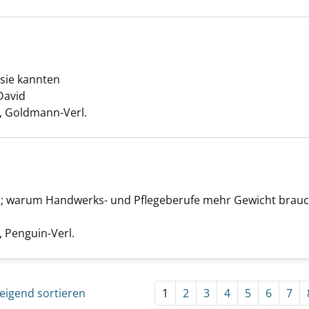
 sie kannten
ür alle anzeigen
David
Suche nach diesem Verfasser
 Goldmann-Verl.
 ; warum Handwerks- und Pflegeberufe mehr Gewicht brau
nd, Herz anzeigen
Suche nach diesem Verfasser
 Penguin-Verl.
eigend sortieren
1
2
3
4
5
6
7