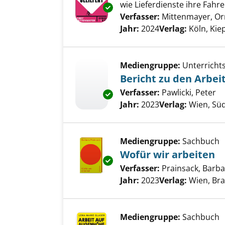
wie Lieferdienste ihre Fah
Exemplar-Details von Ausgelief
Verfasser:
Mittenmayer, Or
Jahr:
2024
Verlag:
Köln, Ki
Mediengruppe:
Unterricht
Bericht zu den Arbei
Verfasser:
Pawlicki, Peter
Su
Exemplar-Details von Bericht z
Jahr:
2023
Verlag:
Wien, Sü
Mediengruppe:
Sachbuch
Wofür wir arbeiten
Exemplar-Details von Wofür wi
Verfasser:
Prainsack, Barb
Jahr:
2023
Verlag:
Wien, Bra
Mediengruppe:
Sachbuch