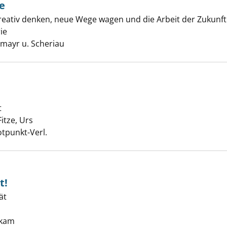
e
reativ denken, neue Wege wagen und die Arbeit der Zukunft 
uf Augenhöhe anzeigen
ie
Suche nach diesem Verfasser
mayr u. Scheriau
t
hlicht anzeigen
Fitze, Urs
Suche nach diesem Verfasser
otpunkt-Verl.
t!
ät
 reicht nicht! anzeigen
uche nach diesem Verfasser
ykam