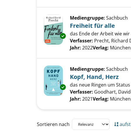
Mediengruppe:
Sachbuch
Freiheit für alle
das Ende der Arbeit wie wir
Exemplar-Details von Freiheit f
Verfasser:
Precht, Richard 
Jahr:
2022
Verlag:
München,
Mediengruppe:
Sachbuch
Kopf, Hand, Herz
das neue Ringen um Status
Exemplar-Details von Kopf, Ha
Verfasser:
Goodhart, David
Jahr:
2021
Verlag:
München,
Zu den Suchfiltern springen
Sortieren nach
aufst