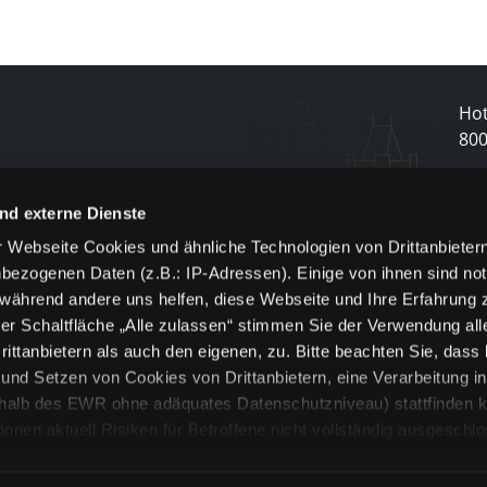
Hot
80
N
nd externe Dienste
 Webseite Cookies und ähnliche Technologien von Drittanbieter
und
bezogenen Daten (z.B.: IP-Adressen). Einige von ihnen sind not
j
 während andere uns helfen, diese Webseite und Ihre Erfahrung 
er Schaltfläche „Alle zulassen“ stimmen Sie der Verwendung all
ittanbietern als auch den eigenen, zu. Bitte beachten Sie, dass 
nd Setzen von Cookies von Drittanbietern, eine Verarbeitung i
rhalb des EWR ohne adäquates Datenschutzniveau) stattfinden k
n aktuell Risiken für Betroffene nicht vollständig ausgeschl
en
lche Cookies oder Dienste erfolgt nur, wenn Sie die jeweilige Ein
n“) oder auf die Schaltfläche „Alle zulassen“ klicken. Unter dem