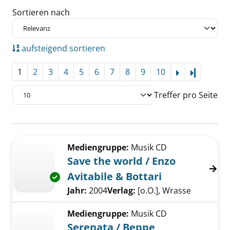
Sortieren nach
aufsteigend sortieren
1
2
3
4
5
6
7
8
9
10
Letzte Se
Treffer pro Seite
Suchergebnis
Zu den Suchfiltern springen
Mediengruppe:
Musik CD
Save the world / Enzo
Avitabile & Bottari
Exemplar-Details von Save the world / Enzo Av
Suche nach diesem Verfasser
Jahr:
2004
Verlag:
[o.O.], Wrasse
Mediengruppe:
Musik CD
Serenata / Beppe