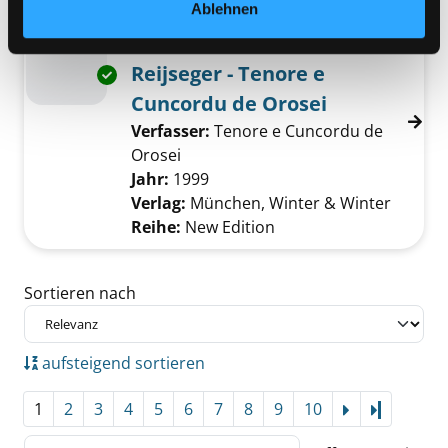
Ablehnen
Mediengruppe:
Musik CD
Colla voche / Ernst
Reijseger - Tenore e
Exemplar-Details von Colla voche / Ernst Rei
Cuncordu de Orosei
Verfasser:
Tenore e Cuncordu de
Orosei
Suche nach diesem Verfasser
Jahr:
1999
Verlag:
München, Winter & Winter
Reihe:
New Edition
Zu den Suchfiltern springen
Sortieren nach
aufsteigend sortieren
1
2
3
4
5
6
7
8
9
10
Letzte Se