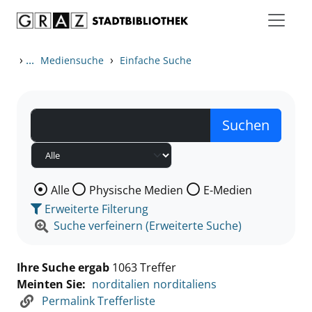
Zum Inhalt springen
Zu den Suchfiltern springen
Zur Trefferliste springen
›
...
›
Mediensuche
Einfache Suche
Wählen Sie die Medienart nach der Sie suchen wollen
Alle
Physische Medien
E-Medien
Erweiterte Filterung
Suche verfeinern (Erweiterte Suche)
Ihre Suche ergab
1063 Treffer
Meinten Sie:
norditalien
norditaliens
Permalink Trefferliste