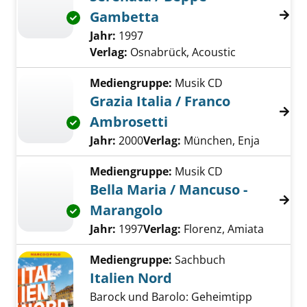
Gambetta
Exemplar-Details von Serenata / Beppe Gamb
Suche nach diesem Verfasser
Jahr:
1997
Verlag:
Osnabrück, Acoustic
Mediengruppe:
Musik CD
Grazia Italia / Franco
Ambrosetti
Exemplar-Details von Grazia Italia / Franco 
Suche nach diesem Verfasser
Jahr:
2000
Verlag:
München, Enja
Mediengruppe:
Musik CD
Bella Maria / Mancuso -
Marangolo
Exemplar-Details von Bella Maria / Mancuso 
Suche nach diesem Verfasser
Jahr:
1997
Verlag:
Florenz, Amiata
Mediengruppe:
Sachbuch
Italien Nord
Barock und Barolo: Geheimtipp