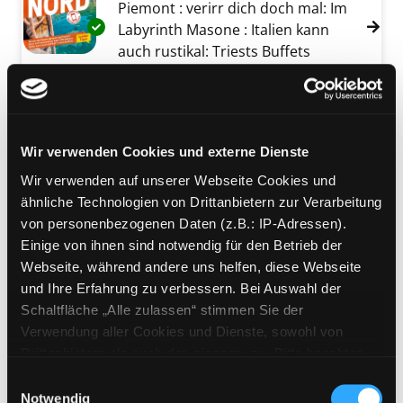
Piemont : verirr dich doch mal: Im
Exemplar-Details von Italien Nord anzeigen
Labyrinth Masone : Italien kann
auch rustikal: Triests Buffets
Verfasser:
Oberpriller, Sabine
Suche nach 
Jahr:
2024
Verlag:
Ostfildern, Mairdu
Reihe:
Marco Polo
Wir verwenden Cookies und externe Dienste
Mediengruppe:
Literatur CD
Italien hören
Wir verwenden auf unserer Webseite Cookies und
Exemplar-Details von Italien hören anzeigen
ähnliche Technologien von Drittanbietern zur Verarbeitung
eine klingende Reise durch die
von personenbezogenen Daten (z.B.: IP-Adressen).
Kultur Italiens von den Etruskern bis
Einige von ihnen sind notwendig für den Betrieb der
in die Gegenwart. Lesung
Webseite, während andere uns helfen, diese Webseite
Verfasser:
Hesse, Corinna
Suche nach die
und Ihre Erfahrung zu verbessern. Bei Auswahl der
Jahr:
2011
Schaltfläche „Alle zulassen“ stimmen Sie der
Verlag:
Kayhude, Silberfuchs Verlag
Verwendung aller Cookies und Dienste, sowohl von
Mediengruppe:
Sachbuch
Drittanbietern als auch den eigenen, zu. Bitte beachten
Gebrauchsanweisung für
Sie, dass bei Verwendung von Diensten und Setzen von
Einwilligungsauswahl
Cookies von Drittanbietern, eine Verarbeitung in
Notwendig