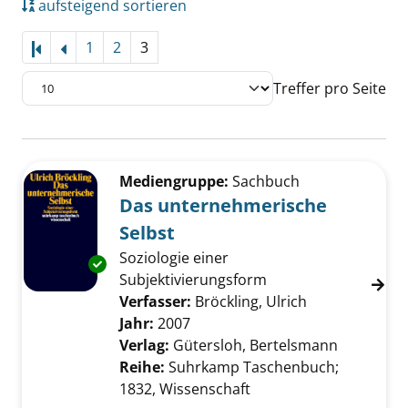
aufsteigend sortieren
1
2
3
Treffer pro Seite
Suchergebnis
Zu den Suchfiltern springen
Mediengruppe:
Sachbuch
Das unternehmerische
Selbst
Soziologie einer
Exemplar-Details von Das unternehmerische 
Subjektivierungsform
Verfasser:
Bröckling, Ulrich
Suche nach di
Jahr:
2007
Verlag:
Gütersloh, Bertelsmann
Reihe:
Suhrkamp Taschenbuch;
1832, Wissenschaft