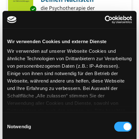
die Psychotherapie der
Exemplar-Details von Liebe dich selbst wie 
Selbstbeziehungen
Verfasser:
Gilligan, Stephen G.
Suche nach
Jahr:
2011
Verlag:
Heidelberg, Carl-Auer
Wir verwenden Cookies und externe Dienste
Reihe:
Hypnose und Hypnotherapie
Wir verwenden auf unserer Webseite Cookies und
Mediengruppe:
Sachbuch
ähnliche Technologien von Drittanbietern zur Verarbeitung
Kinderängste überwinden
von personenbezogenen Daten (z.B.: IP-Adressen).
Einige von ihnen sind notwendig für den Betrieb der
das 6-Schritte-Arbeitsbuch für
Webseite, während andere uns helfen, diese Webseite
Eltern
Exemplar-Details von Kinderängste überwin
und Ihre Erfahrung zu verbessern. Bei Auswahl der
Verfasser:
Hetterich, Stefan
Suche nach di
Schaltfläche „Alle zulassen“ stimmen Sie der
Jahr:
2022
Verwendung aller Cookies und Dienste, sowohl von
Verlag:
Frankfurt/M., Mabuse-Verl.
Drittanbietern als auch den eigenen, zu. Bitte beachten
Sie, dass bei Verwendung von Diensten und Setzen von
Mediengruppe:
Sachbuch
Einwilligungsauswahl
Cookies von Drittanbietern, eine Verarbeitung in
Notwendig
Das Tao der Gefühle
unsicheren Drittländern (Länder außerhalb des EWR
Vergebung praktizieren und