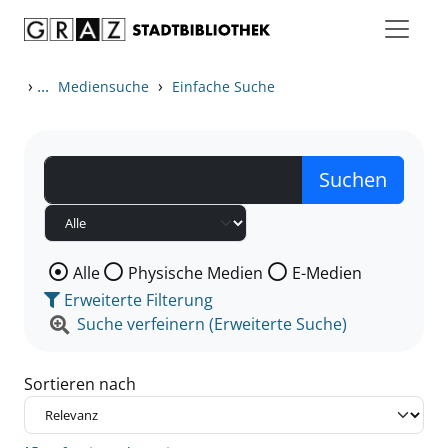
Zum Inhalt springen
Zu den Suchfiltern springen
Zur Trefferliste springen
›
...
›
Mediensuche
Einfache Suche
Wählen Sie die Medienart nach der Sie suchen wollen
Alle
Physische Medien
E-Medien
Erweiterte Filterung
Suche verfeinern (Erweiterte Suche)
Sortieren nach