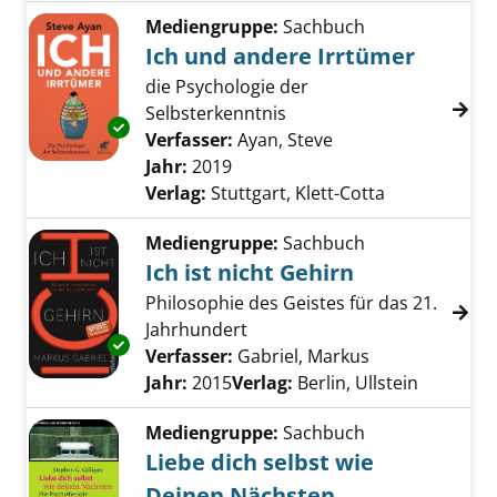
Mediengruppe:
Sachbuch
Ich und andere Irrtümer
die Psychologie der
Selbsterkenntnis
Exemplar-Details von Ich und andere Irrtüme
Verfasser:
Ayan, Steve
Suche nach diesem 
Jahr:
2019
Verlag:
Stuttgart, Klett-Cotta
Mediengruppe:
Sachbuch
Ich ist nicht Gehirn
Philosophie des Geistes für das 21.
Jahrhundert
Exemplar-Details von Ich ist nicht Gehirn anz
Verfasser:
Gabriel, Markus
Suche nach di
Jahr:
2015
Verlag:
Berlin, Ullstein
Mediengruppe:
Sachbuch
Liebe dich selbst wie
Deinen Nächsten