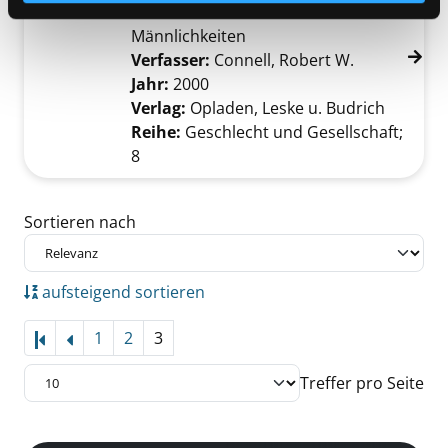
Konstruktion und Krise von
Männlichkeiten
Verfasser:
Connell, Robert W.
Suche nach 
Jahr:
2000
Verlag:
Opladen, Leske u. Budrich
Reihe:
Geschlecht und Gesellschaft;
8
Zu den Suchfiltern springen
Sortieren nach
aufsteigend sortieren
1
2
3
Treffer pro Seite