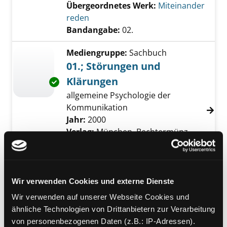
Übergeordnetes Werk:
Miteinander
reden
Bandangabe:
02.
Mediengruppe:
Sachbuch
01.; Störungen und
Klärungen
Exemplar-Details von 01.; Störungen und Kl
allgemeine Psychologie der
Kommunikation
Suche nach diesem Verfasser
Jahr:
2000
Verlag:
München, Bechtermünz
Übergeordnetes Werk:
Miteinander
reden
Bandangabe:
01.
Wir verwenden Cookies und externe Dienste
Mediengruppe:
Sachbuch
Wir verwenden auf unserer Webseite Cookies und
Miteinander reden
ähnliche Technologien von Drittanbietern zur Verarbeitung
Verfasser:
Schulz von Thun,
von personenbezogenen Daten (z.B.: IP-Adressen).