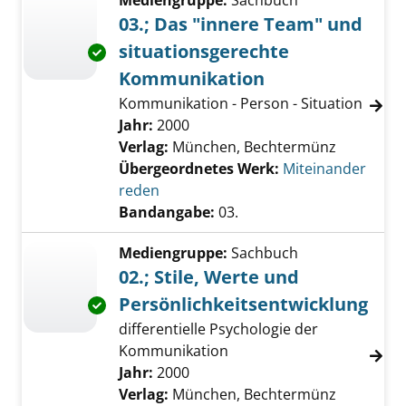
Mediengruppe:
Sachbuch
03.; Das "innere Team" und
situationsgerechte
Exemplar-Details von 03.; Das "innere Team
Kommunikation
Kommunikation - Person - Situation
Suche nach diesem Verfasser
Jahr:
2000
Verlag:
München, Bechtermünz
Übergeordnetes Werk:
Miteinander
reden
Bandangabe:
03.
Mediengruppe:
Sachbuch
02.; Stile, Werte und
Persönlichkeitsentwicklung
Exemplar-Details von 02.; Stile, Werte und P
differentielle Psychologie der
Kommunikation
Suche nach diesem Verfasser
Jahr:
2000
Verlag:
München, Bechtermünz