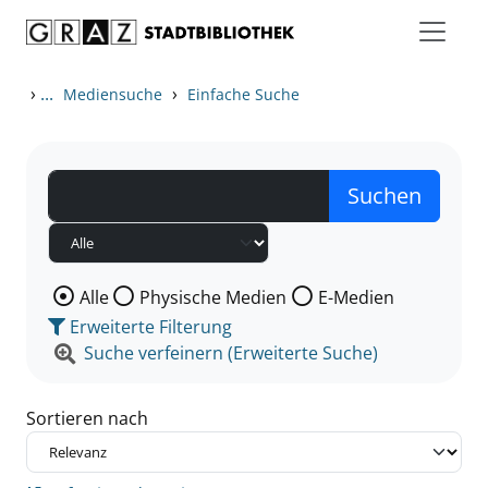
Zum Inhalt springen
Zu den Suchfiltern springen
Zur Trefferliste springen
›
...
›
Mediensuche
Einfache Suche
Wählen Sie die Medienart nach der Sie suchen wollen
Alle
Physische Medien
E-Medien
Erweiterte Filterung
Suche verfeinern (Erweiterte Suche)
Sortieren nach