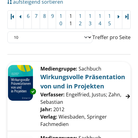
aufsteigend sortieren
6
7
8
9
1
1
1
1
1
1
Letz
0
1
2
3
4
5
Treffer pro Seite
Suchergebnis
Zu den Suchfiltern springen
Mediengruppe:
Sachbuch
Wirkungsvolle Präsentation
von und in Projekten
Exemplar-Details von Wirkungsvolle Präsenta
Verfasser:
Engelfried, Justus
;
Zahn,
Sebastian
Suche nach diesem Verfasser
Jahr:
2012
Verlag:
Wiesbaden, Springer
Fachmedien