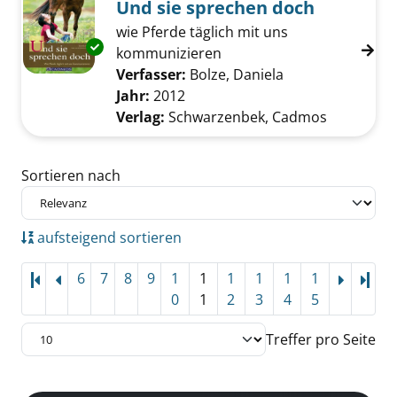
Und sie sprechen doch
wie Pferde täglich mit uns
Exemplar-Details von Und sie sprechen doch
kommunizieren
Verfasser:
Bolze, Daniela
Suche nach dies
Jahr:
2012
Verlag:
Schwarzenbek, Cadmos
Zu den Suchfiltern springen
Sortieren nach
aufsteigend sortieren
6
7
8
9
1
1
1
1
1
1
Letz
0
1
2
3
4
5
Treffer pro Seite