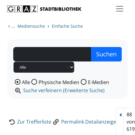
Zum Inhalt springen
Zur Detailanzeige springen
›
...
›
Mediensuche
Einfache Suche
Wählen Sie die Medienart nach der Sie suchen wollen
Alle
Physische Medien
E-Medien
Suche verfeinern (Erweiterte Suche)
88
Vorhe
Zur Trefferliste
Permalink Detailanzeige
vo
619