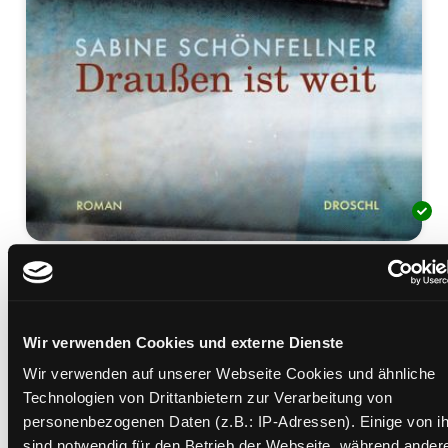
Draußen ist weit
Roman
Mediengruppe:
Belletristik
Wir verwenden Cookies und externe Dienste
Verfasser:
Suche nach diesem Verfasser
Schönfellner, Sabine
Wir verwenden auf unserer Webseite Cookies und ähnliche
Beschreibung ein-/ausblenden
Technologien von Drittanbietern zur Verarbeitung von
personenbezogenen Daten (z.B.: IP-Adressen). Einige von i
Mehr Informationen ein-/ausblenden
sind notwendig für den Betrieb der Webseite, während ander