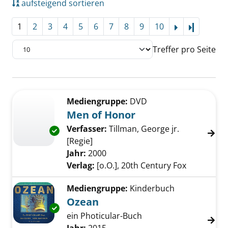
aufsteigend sortieren
1
2
3
4
5
6
7
8
9
10
Letzte Se
Treffer pro Seite
Suchergebnis
Zu den Suchfiltern springen
Mediengruppe:
DVD
Men of Honor
Verfasser:
Tillman, George jr.
Exemplar-Details von Men of Honor anzeigen
[Regie]
Suche nach diesem Verfasser
Jahr:
2000
Verlag:
[o.O.], 20th Century Fox
Mediengruppe:
Kinderbuch
Ozean
Exemplar-Details von Ozean anzeigen
ein Photicular-Buch