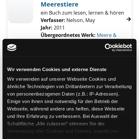
Meerestiere
ein Buch zum lesen, lernen & hören
Verfasser:
Nelson, May
Jahr:
2011
Übergeordnetes Werk:
Meere &
Ozeane
Mediengruppe:
Kinderbuch
Meerestiere
Wir verwenden Cookies und externe Dienste
ein Buch zum lesen, lernen & hören
Wir verwenden auf unserer Webseite Cookies und
Verfasser:
Nelson, May
ähnliche Technologien von Drittanbietern zur Verarbeitung
Jahr:
2011
von personenbezogenen Daten (z.B.: IP-Adressen).
Übergeordnetes Werk:
Haie, Wale
Einige von ihnen sind notwendig für den Betrieb der
& Delfine
Webseite, während andere uns helfen, diese Webseite
Mediengruppe:
Kinderbuch
und Ihre Erfahrung zu verbessern. Bei Auswahl der
Meerestiere
Schaltfläche „Alle zulassen“ stimmen Sie der
Verwendung aller Cookies und Dienste, sowohl von
Exemplar-Details von Meerestiere anzeigen
ein Buch zum lesen, lernen & hören
Drittanbietern als auch den eigenen, zu. Bitte beachten