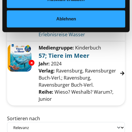
unermeßliche Bedeutung für
Pflanzen, Tiere und den Menschen
Ablehnen
Jahr:
1996
Übergeordnetes Werk:
Erlebnisreise Wasser
Mediengruppe:
Kinderbuch
57; Tiere im Meer
Exemplar-Details von 57; Tiere im Meer anze
Suche nach diesem Verfasser
Jahr:
2024
Verlag:
Ravensburg, Ravensburger
Buch-Verl.; Ravensburg,
Ravensburger Buch-Verl.
Reihe:
Wieso? Weshalb? Warum?,
Junior
Zu den Suchfiltern springen
Sortieren nach