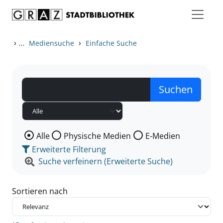
Zum Inhalt springen
Zu den Suchfiltern springen
Zur Trefferliste springen
›
...
›
Mediensuche
Einfache Suche
Wählen Sie die Medienart nach der Sie suchen wollen
Alle
Physische Medien
E-Medien
Erweiterte Filterung
Suche verfeinern (Erweiterte Suche)
Sortieren nach