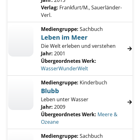
Suche nach diesem Verfasser
Jahr:
2015
Verlag:
Frankfurt/M., Sauerländer-
Verl.
Mediengruppe:
Sachbuch
Leben im Meer
Die Welt erleben und verstehen
Jahr:
2001
Übergeordnetes Werk:
WasserWunderWelt
Mediengruppe:
Kinderbuch
Blubb
Leben unter Wasser
Jahr:
2009
Übergeordnetes Werk:
Meere &
Ozeane
Mediengruppe:
Sachbuch